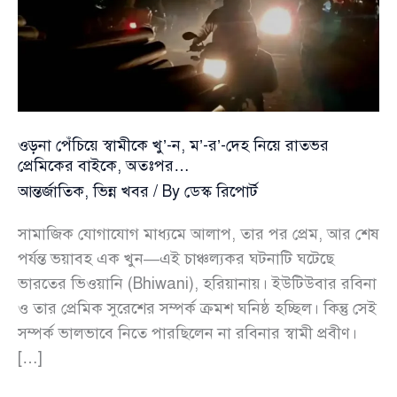
ওড়না পেঁচিয়ে স্বামীকে খু’-ন, ম’-র’-দেহ নিয়ে রাতভর
প্রেমিকের বাইকে, অতঃপর…
আন্তর্জাতিক
,
ভিন্ন খবর
/ By
ডেস্ক রিপোর্ট
সামাজিক যোগাযোগ মাধ্যমে আলাপ, তার পর প্রেম, আর শেষ
পর্যন্ত ভয়াবহ এক খুন—এই চাঞ্চল্যকর ঘটনাটি ঘটেছে
ভারতের ভিওয়ানি (Bhiwani), হরিয়ানায়। ইউটিউবার রবিনা
ও তার প্রেমিক সুরেশের সম্পর্ক ক্রমশ ঘনিষ্ঠ হচ্ছিল। কিন্তু সেই
সম্পর্ক ভালভাবে নিতে পারছিলেন না রবিনার স্বামী প্রবীণ।
[…]