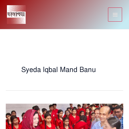
Skip
to
content
Syeda Iqbal Mand Banu