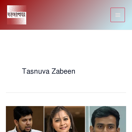
Skip
to
content
Tasnuva Zabeen