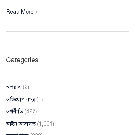
অন্তর্বর্তী
Read More »
সরকারের
দুই
উপদেষ্টার
পদত্যাগ
দাবি
Categories
করলেন
এনসিপি
নেত্রী
অপরাধ
(2)
তাসনুভা
অভিযোগ বাক্স
(1)
অর্থনীতি
(427)
আইন আদালত
(1,001)