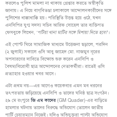
করলেও পুলিশ মামলা না থাকায় গ্রেপ্তার করতে অস্বীকৃতি
জানায়। এ নিয়ে বাগ্‌বিতণ্ডা চলাকালে আন্দোলনকারীদের সঙ্গে
পুলিশের ধাক্কাধাক্কি হয়। পরিস্থিতি উত্তপ্ত হয়ে ওঠে, যখন
এনসিপির যুগ্ম সদস্য সচিব আরিফ সোহেল তার ব্যক্তিগত
ফেসবুকে লিখেন,
‘পটিয়া থানা মাটির সঙ্গে মিশায়া দিতে হবে!’
।
এই পোস্ট ঘিরে সামাজিক মাধ্যমে উত্তেজনা ছড়ালে, পরদিন
(২ জুলাই) সকালে ওসি আবু জাহেদ মো. নাজমুন নূরের
অপসারণের দাবিতে বিক্ষোভ শুরু করেন এনসিপি ও
বৈষম্যবিরোধী ছাত্র আন্দোলনের নেতাকর্মীরা। রাতেই ওসি
প্রত্যাহার হওয়ার খবর আসে।
এটা প্রথম নয়—এর আগেও কয়েকবার এমন মব ধরনের
তৎপরতায় জড়িয়েছে এনসিপি ও তাদের ঘনিষ্ঠ ছাত্র সংগঠন।
২৯ মে রংপুরে
জি এম কাদের
(GM Quader)-এর বাড়িতে
হামলার ঘটনায় তাদের বিরুদ্ধে অভিযোগ তোলেন জাতীয়
পার্টি চেয়ারম্যান নিজেই। যদিও অভিযুক্তরা পাল্টা অভিযোগ