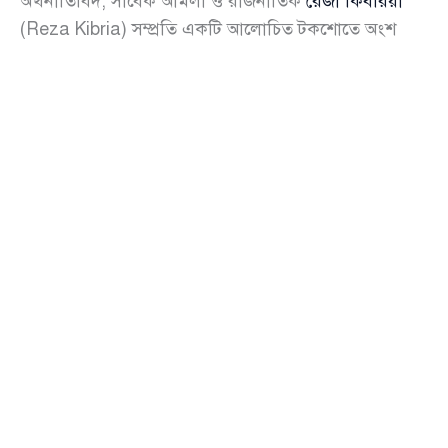
অর্থনীতিবিদ, সাবেক আমলা ও রাজনীতিক
রেজা কিবরিয়া
(Reza Kibria) সম্প্রতি একটি আলোচিত টকশোতে অংশ
নিয়ে
আওয়ামী লীগ
(Awami League) এবং প্রধানমন্ত্রী
শেখ
হাসিনা
(Sheikh Hasina) সম্পর্কে সরাসরি ও তীব্র ভাষায়
সমালোচনা করেছেন। একাধিক বিস্ফোরক মন্তব্যে তিনি তুলে
ধরেছেন দলটির প্রতি জনগণের ঘৃণা, বর্তমান সরকারের
শাসন-পদ্ধতির স্বরূপ এবং ভবিষ্যতের সম্ভাব্য রাজনৈতিক
পরিবর্তন।
প্রধানমন্ত্রী শেখ হাসিনাকে উদ্দেশ করে রেজা কিবরিয়া বলেন,
“শেখ হাসিনা পাগল, সে এখনো ভাবে মানুষ তাকে ভালোবাসে।”
তাঁর মতে, আওয়ামী লীগ বাস্তবতা থেকে সম্পূর্ণ বিচ্ছিন্ন হয়ে
গেছে এবং দেশের মানুষ এখন এই দলটির নাম শুনলেই বিরক্ত
হন। তিনি বলেন, “এই দলটির জনগণের সঙ্গে কোনো সম্পর্ক
নেই। এটি এখন কেবল দমন-পীড়নের মেশিন।”
‘বাংলাদেশকে ধ্বংস করেছে আওয়ামী লীগ’