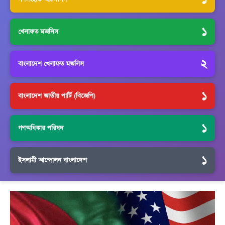
১
খেলাফত মজলিস
২
বাংলাদেশ খেলাফত মজলিস
১
বাংলাদেশ জাতীয় পার্টি (বিজেপি)
১
গণঅধিকার পরিষদ
১
ইসলামী আন্দোলন বাংলাদেশ