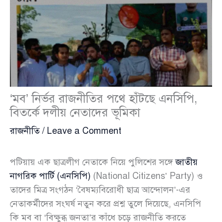
‘মব’ নির্ভর রাজনীতির পথে হাঁটছে এনসিপি,
বিতর্কে দলীয় নেতাদের ভূমিকা
রাজনীতি
/
Leave a Comment
পটিয়ায় এক ছাত্রলীগ নেতাকে নিয়ে পুলিশের সঙ্গে
জাতীয়
নাগরিক পার্টি (এনসিপি)
(National Citizens’ Party) ও
তাদের মিত্র সংগঠন ‘বৈষম্যবিরোধী ছাত্র আন্দোলন’-এর
নেতাকর্মীদের সংঘর্ষ নতুন করে প্রশ্ন তুলে দিয়েছে, এনসিপি
কি মব বা ‘বিক্ষুব্ধ জনতা’র কাঁধে চড়ে রাজনীতি করতে