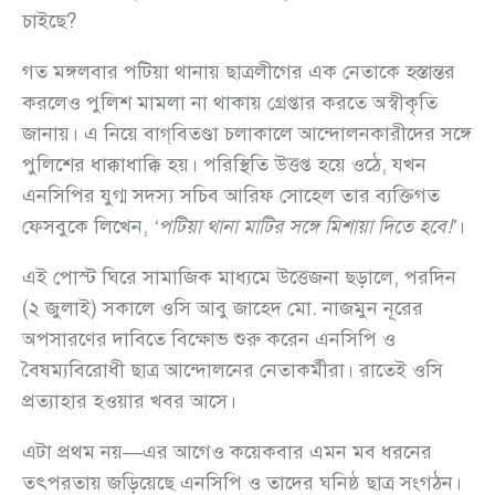
চাইছে?
গত মঙ্গলবার পটিয়া থানায় ছাত্রলীগের এক নেতাকে হস্তান্তর
করলেও পুলিশ মামলা না থাকায় গ্রেপ্তার করতে অস্বীকৃতি
জানায়। এ নিয়ে বাগ্‌বিতণ্ডা চলাকালে আন্দোলনকারীদের সঙ্গে
পুলিশের ধাক্কাধাক্কি হয়। পরিস্থিতি উত্তপ্ত হয়ে ওঠে, যখন
এনসিপির যুগ্ম সদস্য সচিব আরিফ সোহেল তার ব্যক্তিগত
ফেসবুকে লিখেন,
‘পটিয়া থানা মাটির সঙ্গে মিশায়া দিতে হবে!’
।
এই পোস্ট ঘিরে সামাজিক মাধ্যমে উত্তেজনা ছড়ালে, পরদিন
(২ জুলাই) সকালে ওসি আবু জাহেদ মো. নাজমুন নূরের
অপসারণের দাবিতে বিক্ষোভ শুরু করেন এনসিপি ও
বৈষম্যবিরোধী ছাত্র আন্দোলনের নেতাকর্মীরা। রাতেই ওসি
প্রত্যাহার হওয়ার খবর আসে।
এটা প্রথম নয়—এর আগেও কয়েকবার এমন মব ধরনের
তৎপরতায় জড়িয়েছে এনসিপি ও তাদের ঘনিষ্ঠ ছাত্র সংগঠন।