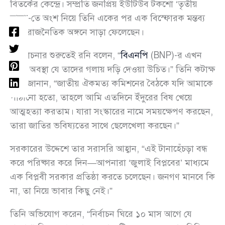
বিতর্কের কেন্দ্রে। সম্প্রতি জনপ্রিয় ইউটিউব টকশো ‘তৃতীয়
মাত্রা’-তে অংশ নিয়ে তিনি একের পর এক বিস্ফোরক মন্তব্য
করে রাজনৈতিক অঙ্গনে সাড়া ফেলেছেন।
আলোচনার শুরুতেই রনি বলেন, “
বিএনপি
(BNP)-র এখন
এমন অবস্থা যে তাদের গলায় দড়ি দেওয়া উচিত।” তিনি কটাক্ষ
করে জানান, “জাতীয় ঐকমত্য কমিশনের বৈঠকে যদি আমাকে
পাঠানো হতো, তাহলে আমি এতদিনে ইঁদুরের বিষ খেয়ে
আত্মহত্যা করতাম। যারা সংস্কারের নামে সময়ক্ষেপণ করছেন,
তারা জাতির ভবিষ্যতের সাথে ছেলেখেলা করছেন।”
সরকারের উদ্দেশে তার সরাসরি আহ্বান, “এই টানাহেঁচড়া বন্ধ
করে পরিষ্কার করে দিন—আপনারা ‘জুলাই বিপ্লবের’ মাধ্যমে
এক বিপ্লবী সরকার প্রতিষ্ঠা করতে চলেছেন। জনগণ মানবে কি
না, তা নিয়ে ভাবার কিছু নেই।”
তিনি অভিযোগ করেন, “নির্বাচন ঘিরে ১০ মাস আগে যে