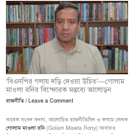
‘বিএনপির গলায় দড়ি দেওয়া উচিত’—গোলাম
মাওলা রনির বিস্ফোরক মন্তব্যে আলোড়ন
রাজনীতি
/
Leave a Comment
সাবেক সংসদ সদস্য, আলোচিত রাজনীতিবিদ ও কলাম লেখক
গোলাম মাওলা রনি
(Golam Mawla Rony) আবারও