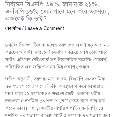
নির্বাচনে বিএনপি ৩৯%, জামায়াত ২১%,
এনসিপি ১৬% ভোট পাবে মনে করে তরুণরা ,
আসলেই কি তাই?
রাজনীতি
/
Leave a Comment
ভোটের দিনক্ষণ ঠিক না হলেও তরুণদের একটা বড় অংশ মনে
করছেন আগামী নির্বাচনে বিএনপি সবচেয়ে বেশি ভোট পাবে।
সাউথ এশিয়ান নেটওয়ার্ক অন ইকোনমিক মডেলিং (সানেম)
পরিচালিত এক জরিপে এমন চিত্র প্রকাশ পেয়েছে।
জরিপ অনুযায়ী, তরুণরা মনে করেন, বিএনপি ৩৮ দশমিক
৭৬ শতাংশ ভোট পাবে। দ্বিতীয় অবস্থানে থাকবে জামায়াত,
যারা পাবে ২১ দশমিক ৪৫ শতাংশ ভোট। অন্যান্য ধর্মীয়
দলগুলো ৪ দশমিক ৫৯ শতাংশ ভোট পেতে পারে বলে মনে
করেন তারা। এছাড়া জাতীয় নাগরিক পার্টি (এনসিপি) ১৫
দশমিক ৮৪ শতাংশ, জাতীয় পার্টি ৩ দশমিক ৭৭ শতাংশ এবং