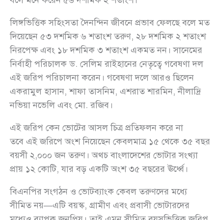
লিঙ্গভিত্তিক সহিংসতা দৈনন্দিন জীবনে প্রভাব ফেলছে বলে মত
দিয়েছেন ৫৩ দশমিক ৬ শতাংশ তরুণ, ২৮ দশমিক ২ শতাংশ
নিরপেক্ষ এবং ১৮ দশমিক ৩ শতাংশ একমত নন। সানেমের
নির্বাহী পরিচালক ড. সেলিম রাইহানের নেতৃত্বে গবেষণা দল
এই জরিপ পরিচালনা করেন। গবেষণা দলে আরও ছিলেন
একরামুল হাসান, শাফা তাসনিম, এশরাত শারমিন, নীলাদ্রি
নভিয়া নভেলি এবং মো. রজিব।
এই জরিপ কেন ভোটের আসল চিত্র প্রতিফলন করে না
তবে এই জরিপে অংশ নিয়েছেন কেবলমাত্র ১৫ থেকে ৩৫ বছর
বয়সী ২,০০০ জন তরুণ। অথচ বাংলাদেশের ভোটার সংখ্যা
প্রায় ১২ কোটি, যার বড় একটি অংশ ৩৫ বছরের ঊর্ধ্বে।
বিএনপির সংগঠন ও ভোটব্যাংক কেবল তরুণদের মধ্যে
সীমিত নয়—এটি বয়স্ক, গ্রামীণ এবং প্রবাসী ভোটারদের
মধ্যেও ব্যাপক জনপ্রিয়। তাই এমন সীমিত বয়সভিত্তিক জরিপ