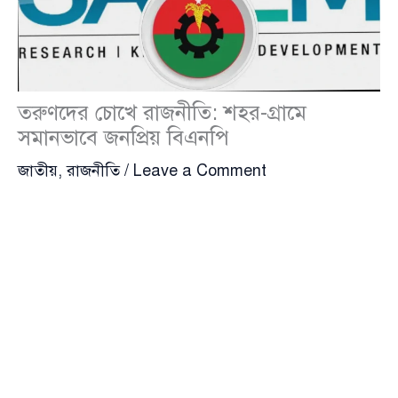
তরুণদের চোখে রাজনীতি: শহর-গ্রামে
সমানভাবে জনপ্রিয় বিএনপি
জাতীয়
,
রাজনীতি
/
Leave a Comment
দেশের তরুণ সমাজের রাজনৈতিক পছন্দ ও সামাজিক
দৃষ্টিভঙ্গি নিয়ে
সাউথ এশিয়ান নেটওয়ার্ক অন ইকোনমিক
মডেলিং
(SANEM) পরিচালিত সাম্প্রতিক এক জরিপে উঠে
এসেছে চমকপ্রদ সব তথ্য। ১৫ থেকে ৩৫ বছর বয়সী ২ হাজার
তরুণ-তরুণী অংশ নিয়েছেন এই গবেষণায়, যা পরিচালিত
হয়েছে দেশের আটটি বিভাগকে অন্তর্ভুক্ত করে। প্রতিটি বিভাগ
থেকে বাছাই করা হয়েছে দুটি জেলা এবং প্রতিটি জেলা থেকে