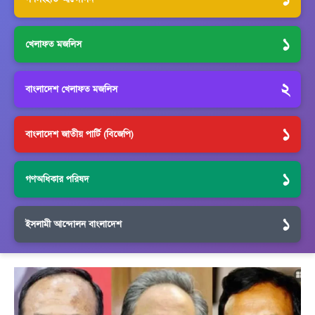
১
খেলাফত মজলিস
২
বাংলাদেশ খেলাফত মজলিস
১
বাংলাদেশ জাতীয় পার্টি (বিজেপি)
১
গণঅধিকার পরিষদ
১
ইসলামী আন্দোলন বাংলাদেশ