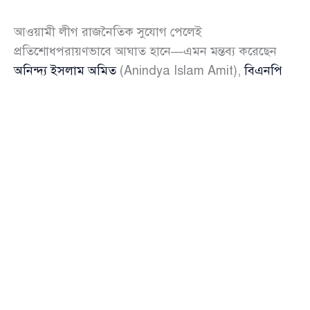
আওয়ামী লীগ রাজনৈতিক সুযোগ পেলেই
প্রতিশোধপরায়ণভাবে আঘাত হানে—এমন মন্তব্য করেছেন
অনিন্দ্য ইসলাম অমিত
(Anindya Islam Amit),
বিএনপি
(BNP) এর খুলনা বিভাগীয় সাংগঠনিক সম্পাদক। তিনি
বলেন, “গোপালগঞ্জে যা করেছে, তার প্রমাণ আগেই দেখা
গেছে। তাই আওয়ামী লীগ যেন আর কোথাও মাথাচাড়া দিয়ে
উঠতে না পারে, সে বিষয়ে সতর্ক থাকতে হবে।”
রোববার (২০ জুলাই) দুপুরে যশোর শিল্পকলা একাডেমিতে
সদর উপজেলা যুবদলের জরুরি সভায় প্রধান অতিথির বক্তব্যে
এসব কথা বলেন অমিত। তার বক্তব্যে রাজনৈতিক উত্তেজনার
পাশাপাশি স্পষ্টভাবে ফুটে ওঠে সংগঠনকে আরো ঐক্যবদ্ধ ও
অনুপ্রবেশমুক্ত রাখার বার্তা।
তিনি বলেন, “আমরা কারও সঙ্গে যুদ্ধ করতে চাই না। কিন্তু
এমন পরিস্থিতি তৈরি করতে হবে, যাতে কেউ আমাদের সঙ্গে