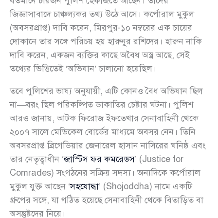
বর্তমানে চারজন পুলিশ হেফাজতে আছেন। তাদের
জিজ্ঞাসাবাদে চাঞ্চল্যকর তথ্য উঠে আসে। কর্পোরাল মুকুল
(অবসরপ্রাপ্ত) দাবি করেন, মিরপুর-১০ নম্বরের এক চায়ের
দোকানে তার সঙ্গে পরিচয় হয় হারুনুর রশিদের। হারুন নাকি
দাবি করেন, একজন ব্যক্তির কাছে অবৈধ অস্ত্র আছে, সেই
তথ্যের ভিত্তিতেই ‘অভিযান’ চালানো হয়েছিল।
তবে পুলিশের ভাষ্য অনুযায়ী, এটি কোনও বৈধ অভিযান ছিল
না—বরং ছিল পরিকল্পিত ডাকাতির চেষ্টার ঘটনা। পুলিশ
আরও জানায়, আটক ফিরোজ ইফতেখার সেনাবাহিনী থেকে
২০০৭ সালে মেডিকেল বোর্ডের মাধ্যমে অবসর নেন। তিনি
অবসরপ্রাপ্ত ব্রিগেডিয়ার জেনারেল হাসান নাসিরের ঘনিষ্ঠ এবং
তার নেতৃত্বাধীন ‘
জাস্টিস ফর কমরেডস
’ (Justice for
Comrades) সংগঠনের সক্রিয় সদস্য। অন্যদিকে কর্পোরাল
মুকুল যুক্ত আছেন ‘
সহযোদ্ধা
’ (Shojoddha) নামে একটি
গ্রুপের সঙ্গে, যা গঠিত হয়েছে সেনাবাহিনী থেকে বিতাড়িত বা
অসন্তুষ্টদের নিয়ে।