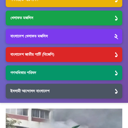
১
খেলাফত মজলিস
২
বাংলাদেশ খেলাফত মজলিস
১
বাংলাদেশ জাতীয় পার্টি (বিজেপি)
১
গণঅধিকার পরিষদ
১
ইসলামী আন্দোলন বাংলাদেশ