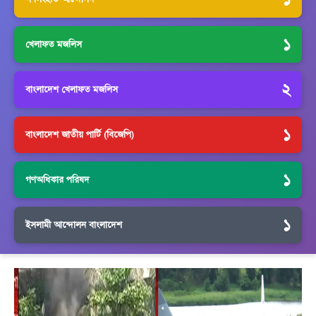
১
খেলাফত মজলিস
২
বাংলাদেশ খেলাফত মজলিস
১
বাংলাদেশ জাতীয় পার্টি (বিজেপি)
১
গণঅধিকার পরিষদ
১
ইসলামী আন্দোলন বাংলাদেশ