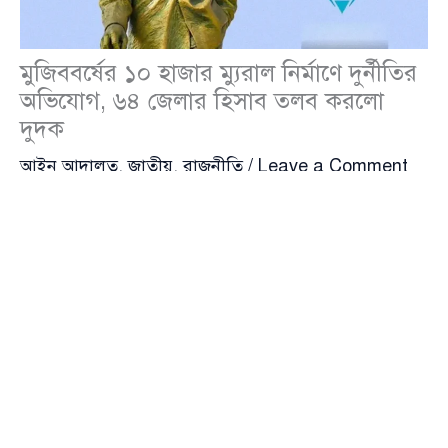
মুজিববর্ষের ১০ হাজার ম্যুর‍াল নির্মাণে দুর্নীতির
অভিযোগ, ৬৪ জেলার হিসাব তলব করলো
দুদক
আইন আদালত
,
জাতীয়
,
রাজনীতি
/
Leave a Comment
সারা দেশে মুজিব শতবর্ষ পালন ও শেখ মুজিবুর রহমানের ১০
হাজার ম্যুর‍াল নির্মাণের আর্থিক হিসাব চেয়ে ৬৪ জেলায় চিঠি
দিয়েছে দুর্নীতি দমন কমিশন (দুদক)।
দুদকের প্রধান কার্যালয় থেকে অনুসন্ধান টিম ওই নথিপত্র চেয়ে
চিঠি দিয়েছে। রোববার (২০ জুলাই) দুদকের ঊর্ধ্বতন সূত্র এ
তথ্য নিশ্চিত করেছে। অভিযোগ অনুসন্ধানে উপপরিচালকের
নেতৃত্বে সাত সদস্যের একটি টিম অনুসন্ধানের দায়িত্ব পালন
করছে।