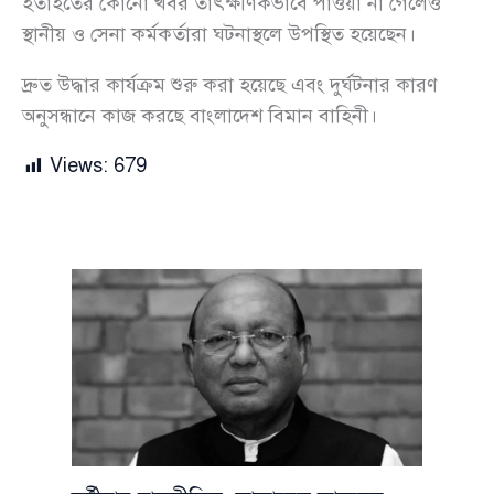
হতাহতের কোনো খবর তাৎক্ষণিকভাবে পাওয়া না গেলেও
স্থানীয় ও সেনা কর্মকর্তারা ঘটনাস্থলে উপস্থিত হয়েছেন।
দ্রুত উদ্ধার কার্যক্রম শুরু করা হয়েছে এবং দুর্ঘটনার কারণ
অনুসন্ধানে কাজ করছে বাংলাদেশ বিমান বাহিনী।
Views:
679