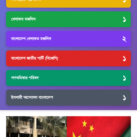
১
খেলাফত মজলিস
২
বাংলাদেশ খেলাফত মজলিস
১
বাংলাদেশ জাতীয় পার্টি (বিজেপি)
১
গণঅধিকার পরিষদ
১
ইসলামী আন্দোলন বাংলাদেশ