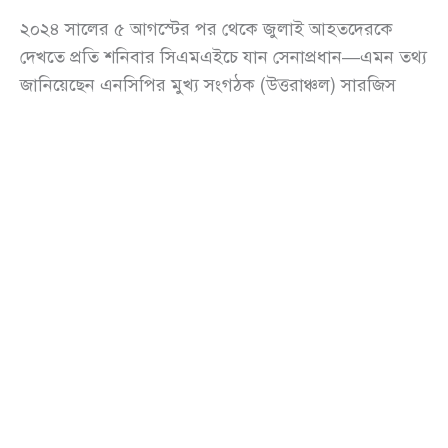
২০২৪ সালের ৫ আগস্টের পর থেকে জুলাই আহতদেরকে
দেখতে প্রতি শনিবার সিএমএইচে যান সেনাপ্রধান—এমন তথ্য
জানিয়েছেন এনসিপির মুখ্য সংগঠক (উত্তরাঞ্চল) সারজিস
আলম। রবিবার (২৭ জুলাই) সামাজিক মাধ্যমে দেওয়া এক
পোস্টে তিনি এমন তথ্য জানান।
‘কয়েকটা আনপপুলার তথ্য দেই’ ক্যাপশনে সারজিস আলম
লেখেন, ‘২০২৪ সালের ৫ আগস্টের পর থেকে আজকে পর্যন্ত
কিছু ব্যতিক্রম বাদে প্রত্যেক শনিবার সেনাপ্রধান সিএমএইচে
গিয়েছেন সেখানে ভর্তি থাকা জুলাই আহতদেরকে দেখতে।
যেটা সকল উপদেষ্টাদের মোট ভিজিট কম্বাইন্ড করলে তার
চেয়ে বেশি হবে।’
তিনি আরও বলেন, ‘সবচেয়ে সিরিয়াস আহতদের
কোয়ালিটিফুল ট্রিটমেন্ট নিশ্চিত করা এবং চিকিৎসা বাবদ
ব্যক্তি প্রতি সবচেয়ে বেশি ব্যয় হয়েছে ঢাকা সিএমএইচে।