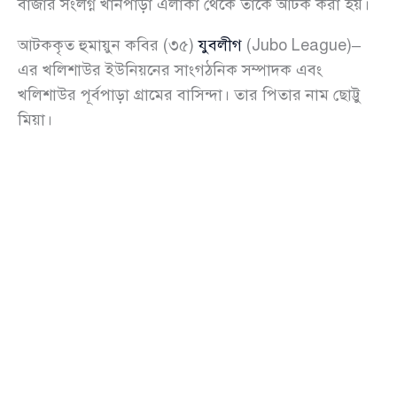
বাজার সংলগ্ন খানপাড়া এলাকা থেকে তাকে আটক করা হয়।
আটককৃত হুমায়ুন কবির (৩৫)
যুবলীগ
(Jubo League)–
এর খলিশাউর ইউনিয়নের সাংগঠনিক সম্পাদক এবং
খলিশাউর পূর্বপাড়া গ্রামের বাসিন্দা। তার পিতার নাম ছোট্টু
মিয়া।