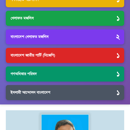
১
খেলাফত মজলিস
২
বাংলাদেশ খেলাফত মজলিস
১
বাংলাদেশ জাতীয় পার্টি (বিজেপি)
১
গণঅধিকার পরিষদ
১
ইসলামী আন্দোলন বাংলাদেশ