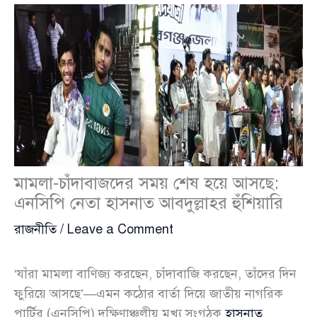
মামলা-চাঁদাবাজদের সময় শেষ হয়ে আসছে:
এনসিপি নেতা হাসনাত আবদুল্লাহর হুঁশিয়ারি
রাজনীতি
/
Leave a Comment
‘যাঁরা মামলা বাণিজ্য করছেন, চাঁদাবাজি করছেন, তাঁদের দিন
ফুরিয়ে আসছে’—এমন কঠোর বার্তা দিয়ে জাতীয় নাগরিক
পার্টির (এনসিপি) দক্ষিণাঞ্চলীয় মুখ্য সংগঠক
হাসনাত