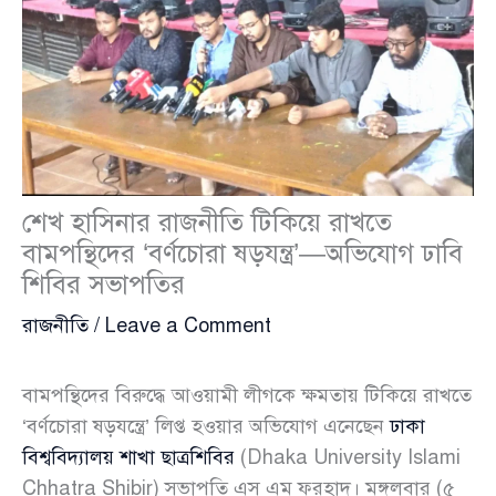
শেখ হাসিনার রাজনীতি টিকিয়ে রাখতে
বামপন্থিদের ‘বর্ণচোরা ষড়যন্ত্র’—অভিযোগ ঢাবি
শিবির সভাপতির
রাজনীতি
/
Leave a Comment
বামপন্থিদের বিরুদ্ধে আওয়ামী লীগকে ক্ষমতায় টিকিয়ে রাখতে
‘বর্ণচোরা ষড়যন্ত্রে’ লিপ্ত হওয়ার অভিযোগ এনেছেন
ঢাকা
বিশ্ববিদ্যালয় শাখা ছাত্রশিবির
(Dhaka University Islami
Chhatra Shibir) সভাপতি এস এম ফরহাদ। মঙ্গলবার (৫