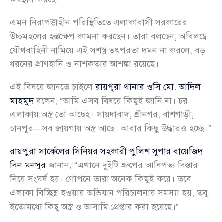
এমন নিরাপত্তাহীন পরিস্থিতিতে এলাকাবাসী সরকারের
উচ্চমহলের হস্তক্ষেপ কামনা করছেন। তারা বলছেন, অবিলম্বে
যৌথবাহিনী নামিয়ে এই সশস্ত্র তৎপরতা দমন না করলে, বড়
ধরনের প্রাণহানি ও নাশকতার আশঙ্কা রয়েছে।
এই বিষয়ে জানতে চাইলে
রায়পুরা থানার ওসি মো. আদিল
মাহমুদ
বলেন, “আমি এসব বিষয়ে কিছুই জানি না। চর
এলাকায় অস্ত্র তো আছেই। সায়দাবাদ, শ্রীনগর, বাঁশগাড়ী,
চানপুর—সব জায়গায় অস্ত্র আছে। আবার কিছু উদ্ধারও হচ্ছে।”
রায়পুরা সার্কেলের সিনিয়র সহকারী পুলিশ সুপার বায়েজিদ
বিন মনসুর
জানান, “এখানে দুইটি গ্রুপের আধিপত্য বিস্তার
নিয়ে সংঘর্ষ হয়। গোপনে তারা অনেক কিছুই করে। তবে
এলাকা বিচ্ছিন্ন হওয়ায় অভিযান পরিচালনায় সমস্যা হয়, তবু
ইতোমধ্যে কিছু অস্ত্র ও আসামি গ্রেপ্তার করা হয়েছে।”