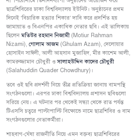
না’ শিরোনামে তিনদিনব্যাপী অনুষ্ঠানের আয়োজন করে
ছাত্রশিবিরের ঢাকা বিশ্ববিদ্যালয় ইউনিট। অনুষ্ঠানের প্রথম
দিনেই ‘বিচারিক হত্যার শিকার’ দাবি করে প্রদর্শিত হয়
জামায়াত ও বিএনপির একাধিক নেতার ছবি। এই তালিকায়
ছিলেন
মতিউর রহমান নিজামী
(Motiur Rahman
Nizami),
গোলাম আজম
(Ghulam Azam), দেলোয়ার
হোসাইন সাঈদী, আলী আহসান মুজাহিদ, মীর কাশেম আলী,
কামরুজ্জামান চৌধুরী ও
সালাহউদ্দিন কাদের চৌধুরী
(Salahuddin Quader Chowdhury)।
তবে ওই ছবি প্রদর্শনী নিয়ে তীব্র প্রতিক্রিয়া জানায় বামপন্থি
সংগঠনগুলো। এরপর ঢাকা বিশ্ববিদ্যালয় প্রশাসন ছবিগুলো
সরিয়ে নেয়। এ ঘটনার পর থেকেই সন্ধ্যা থেকে রাত পর্যন্ত
টিএসসি চত্বরে পাল্টাপাল্টি বিক্ষোভে নামে ছাত্রশিবির ও বাম
সংগঠনগুলোর নেতাকর্মীরা।
শাহবাগ-ঘেঁষা রাজনীতি নিয়ে এমন বক্তব্য ছাত্রশিবিরের