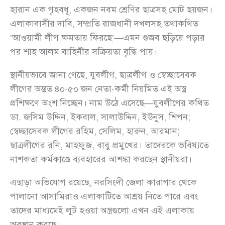
হারান এক গৃহবধূ, একজন নবম শ্রেণির ছাত্রসহ মোট ছয়জন।
এলাকাবাসীর দাবি, সম্প্রতি রাজধানী দখলসহ তথাকথিত
‘আওয়ামী লীগ ক্ষমতায় ফিরছে’—এমন গুজব ছড়িয়ে পড়ার
পর শাহ আলম বাহিনীর সক্রিয়তা বৃদ্ধি পায়।
স্থানীয়ভাবে জানা গেছে, যুবলীগ, ছাত্রলীগ ও স্বেচ্ছাসেবক
লীগের অন্তত ৪০-৫০ জন নেতা-কর্মী নিয়মিত এই অস্ত্র
প্রশিক্ষণে অংশ নিচ্ছেন। নাম উঠে এসেছে—যুবলীগের কথিত
ডা. জসিম উদ্দিন, ইকবাল, সালাউদ্দিন, ইউনুস, শিপন;
স্বেচ্ছাসেবক লীগের রহিম, সেলিম, হারুন, আরমান;
ছাত্রলীগের রনি, মাহফুজ, বাবু প্রমুখের। তাদেরকে ভবিষ্যতে
নাশকতা কর্মকাণ্ডে ব্যবহারের আশঙ্কা করছেন স্থানীয়রা।
এছাড়া অভিযোগ রয়েছে, নরসিংদী জেলা কারাগার থেকে
পালানো আসামিরাও এলাকাটিতে আশ্রয় নিতে পারে এবং
তাদের মাধ্যমেই লুট হওয়া অস্ত্রগুলো এখন এই এলাকায়
অবস্থান করছে।