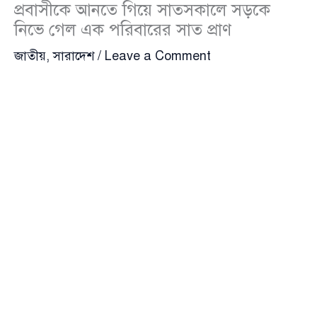
প্রবাসীকে আনতে গিয়ে সাতসকালে সড়কে
নিভে গেল এক পরিবারের সাত প্রাণ
জাতীয়
,
সারাদেশ
/
Leave a Comment
ওমান থেকে ফিরে আসা এক প্রবাসীকে আনতে গিয়ে ভয়াবহ
সড়ক দুর্ঘটনায় প্রাণ হারিয়েছেন একই পরিবারের সাতজন।
বুধবার (৬ আগস্ট) ভোরে
নোয়াখালীর বেগমগঞ্জ উপজেলার
আলাইয়াপুর ইউনিয়ন
এলাকায় এ মর্মান্তিক দুর্ঘটনাটি ঘটে।
নিহতরা সবাই ঢাকায় হজরত শাহজালাল আন্তর্জাতিক
বিমানবন্দর থেকে প্রবাসীকে নিয়ে নিজ বাড়ি লক্ষ্মীপুরে
ফিরছিলেন।
জানা গেছে, বিমানবন্দর থেকে ফিরে আসার পথে প্রাইভেটকার
ও হাইস মাইক্রোবাসে ভাগ হয়ে রওনা দেন তারা। পথে
আলাইয়াপুর এলাকায় মাইক্রোবাসটি নিয়ন্ত্রণ হারিয়ে সড়কের
পাশে খালে পড়ে যায়। ঘটনাস্থলেই মারা যান সাতজন যাত্রী।