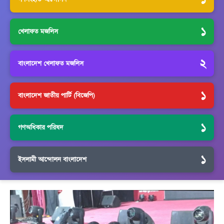
১
খেলাফত মজলিস
২
বাংলাদেশ খেলাফত মজলিস
১
বাংলাদেশ জাতীয় পার্টি (বিজেপি)
১
গণঅধিকার পরিষদ
১
ইসলামী আন্দোলন বাংলাদেশ