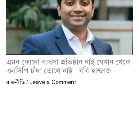
এমন কোনো ব্যবসা প্রতিষ্ঠান নাই যেখান থেকে
এনসিপি চাঁদা তোলে নাই : ববি হাজ্জাজ
রাজনীতি
/
Leave a Comment
ঢাকা শহরে এমন কোনো বড় ব্যবসায়িক প্রতিষ্ঠান নেই যেখান
থেকে এনসিপি চাঁদা নেয়নি—এমন মন্তব্য করেছেন
ববি
হাজ্জাজ
(Boby Hajjaj), জাতীয়তাবাদী গণতান্ত্রিক আন্দোলন
(এনডিএম)-এর চেয়ারম্যান। সম্প্রতি এক টক শোতে অংশ
নিয়ে তিনি এ অভিযোগ তোলেন এবং রাজনীতির অর্থনৈতিক