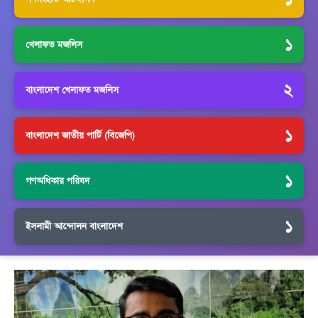
১
খেলাফত মজলিস
২
বাংলাদেশ খেলাফত মজলিস
১
বাংলাদেশ জাতীয় পার্টি (বিজেপি)
১
গণঅধিকার পরিষদ
১
ইসলামী আন্দোলন বাংলাদেশ