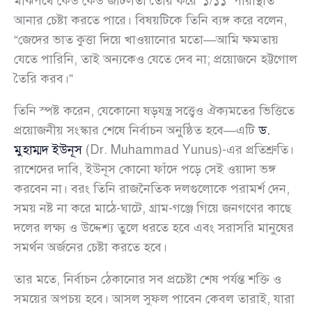
মাঝপথে কেউ কেউ জটিলতা তৈরি করে ‘১/১১’ পরিস্থিতি
আনার চেষ্টা করতে পারে। বিষয়টিকে তিনি ব্যঙ্গ করে বলেন,
“জেদের ভাত কুত্তা দিয়ে খাওয়ানোর মতো—আমি ক্ষমতায়
যেতে পারিনি, তাই অন্যকেও যেতে দেব না; প্রয়োজনে হট্টগোল
তৈরি করব।”
তিনি স্পষ্ট করেন, যেকোনো ষড়যন্ত্র সত্ত্বেও ঐক্যমতের ভিত্তিতে
প্রয়োজনীয় সংস্কার শেষে নির্বাচন অনুষ্ঠিত হবে—এটি
ড.
মুহাম্মদ ইউনূস
(Dr. Muhammad Yunus)-এর প্রতিশ্রুতি।
রাশেদের দাবি, ইউনূস কোনো ফাঁদে পড়ে সেই ওয়াদা ভঙ্গ
করবেন না। বরং তিনি রাজনৈতিক দলগুলোকে পরামর্শ দেন,
সময় নষ্ট না করে মাঠে-ঘাটে, গ্রাম-গঞ্জে গিয়ে জনগণের কাছে
দলের লক্ষ্য ও উদ্দেশ্য তুলে ধরতে হবে এবং সরাসরি মানুষের
সমর্থন অর্জনের চেষ্টা করতে হবে।
তার মতে, নির্বাচন ঠেকানোর সব প্রচেষ্টা শেষ পর্যন্ত শক্তি ও
সময়ের অপচয় হবে। আসল সুফল পাবেন কেবল তারাই, যারা