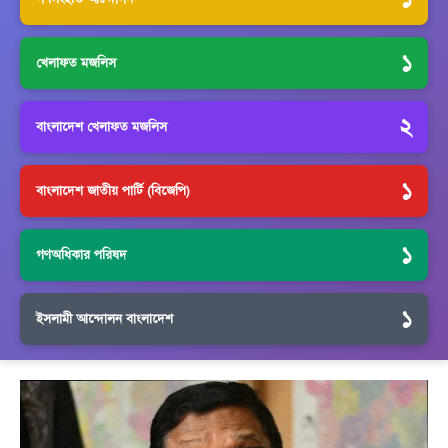
১
খেলাফত মজলিস
২
বাংলাদেশ খেলাফত মজলিস
১
বাংলাদেশ জাতীয় পার্টি (বিজেপি)
১
গণঅধিকার পরিষদ
১
ইসলামী আন্দোলন বাংলাদেশ