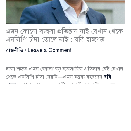
এমন কোনো ব্যবসা প্রতিষ্ঠান নাই যেখান থেকে
এনসিপি চাঁদা তোলে নাই : ববি হাজ্জাজ
রাজনীতি
/
Leave a Comment
ঢাকা শহরে এমন কোনো বড় ব্যবসায়িক প্রতিষ্ঠান নেই যেখান
থেকে এনসিপি চাঁদা নেয়নি—এমন মন্তব্য করেছেন
ববি
হাজ্জাজ
(Boby Hajjaj), জাতীয়তাবাদী গণতান্ত্রিক আন্দোলন
(এনডিএম)-এর চেয়ারম্যান। সম্প্রতি এক টক শোতে অংশ
নিয়ে তিনি এ অভিযোগ তোলেন এবং রাজনীতির অর্থনৈতিক
বাস্তবতা নিয়ে খোলামেলা বক্তব্য দেন।
ববি হাজ্জাজ বলেন, “রাজনীতি অনেক বড় পরিসরের বিষয়,