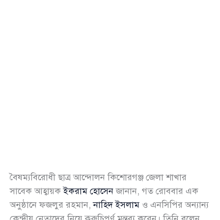
বৈষম্যবিরোধী ছাত্র আন্দোলন কিশোরগঞ্জ জেলা শাখার
সাবেক আহ্বায়ক
ইকরাম হোসেন
জানান, গত রোববার এক
অনুষ্ঠানে ফজলুর রহমান,
নাহিদ ইসলাম
ও এনসিপির অন্যান্য
কেন্দ্রীয় নেতাদের নিয়ে কুরুচিপূর্ণ মন্তব্য করেন। তিনি বলেন,