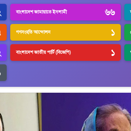
২
৬৬
বাংলাদেশ জামায়াতে ইসলামী
৭
১
গণসংহতি আন্দোলন
২
১
বাংলাদেশ জাতীয় পার্টি (বিজেপি)
১