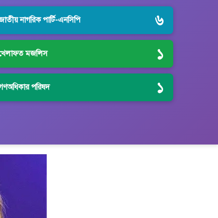
৬
জাতীয় নাগরিক পার্টি-এনসিপি
১
খেলাফত মজলিস
১
গণঅধিকার পরিষদ