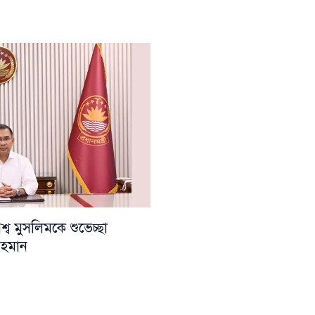
ব মুসলিমকে শুভেচ্ছা
 রহমান