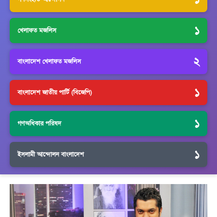
১
খেলাফত মজলিস
২
বাংলাদেশ খেলাফত মজলিস
১
বাংলাদেশ জাতীয় পার্টি (বিজেপি)
১
গণঅধিকার পরিষদ
১
ইসলামী আন্দোলন বাংলাদেশ