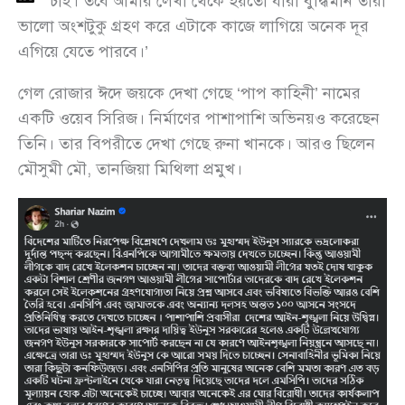
ক্ষমা চাই। তবে আমার লেখা থেকে হয়তো যারা বুদ্ধিমান তারা
ভালো অংশটুকু গ্রহণ করে এটাকে কাজে লাগিয়ে অনেক দূর
এগিয়ে যেতে পারবে।’
গেল রোজার ঈদে জয়কে দেখা গেছে ‘পাপ কাহিনী’ নামের
একটি ওয়েব সিরিজ। নির্মাণের পাশাপাশি অভিনয়ও করেছেন
তিনি। তার বিপরীতে দেখা গেছে রুনা খানকে। আরও ছিলেন
মৌসুমী মৌ, তানজিয়া মিথিলা প্রমুখ।