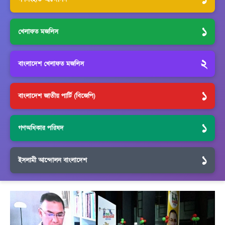
১
খেলাফত মজলিস
২
বাংলাদেশ খেলাফত মজলিস
১
বাংলাদেশ জাতীয় পার্টি (বিজেপি)
১
গণঅধিকার পরিষদ
১
ইসলামী আন্দোলন বাংলাদেশ