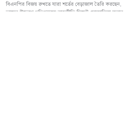
বিএনপির বিজয় রুখতে যারা শর্তের বেড়াজাল তৈরি করছেন,
তাদের উদ্দেশে প্রতিপক্ষকে রাজনীতি দিয়েই মোকাবিলা করার
আহ্বান জানিয়েছেন দলটির ভারপ্রাপ্ত চেয়ারম্যান
তারেক
রহমান
(Tarique Rahman)।
বৃহস্পতিবার (২১ আগস্ট) রাজধানীর ইঞ্জিনিয়ারিং
ইনস্টিটিউটে জন্মাষ্টমীর অনুষ্ঠানে ভিডিও কনফারেন্সে বক্তব্য
রাখতে গিয়ে তিনি এ আহ্বান জানান।
তারেক রহমান বলেন, জনগণের উত্তরণের যাত্রা সহজ নয়।
যদিও সরকার ফেব্রুয়ারিতে নির্বাচনের ঘোষণা দিয়েছে, তবু
নির্বাচন ঘিরে নিত্যনতুন শর্ত ও প্রস্তাব জনমনে সন্দেহ তৈরি
করছে। তিনি অভিযোগ করেন, সুষ্ঠু ভোট হলে বিএনপি
ক্ষমতায় যাবে—এ ভয়ে ‘পলাতক স্বৈরাচার’ নানা ষড়যন্ত্র
চালাচ্ছে। সেই সঙ্গে কিছু পক্ষ বিএনপিকে ঠেকানোর জন্যও
ভিন্ন ভিন্ন কৌশল অবলম্বন করছে।