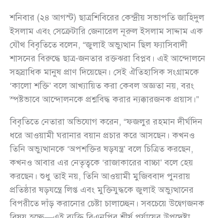
শনিবার (২৪ আগস্ট) ছাত্রশিবিরের কেন্দ্রীয় সভাপতি জাহিদুল
ইসলাম এবং সেক্রেটারি জেনারেল নূরুল ইসলাম সাদ্দাম এক
যৌথ বিবৃতিতে বলেন, “জুলাই অভ্যুত্থান ছিল ফ্যাসিবাদী
শাসনের বিরুদ্ধে ছাত্র-জনতার রক্তঝরা বিপ্লব। এই আন্দোলনে
সহস্রাধিক মানুষ প্রাণ দিয়েছেন। সেই ঐতিহাসিক সংগ্রামকে
‘কালো শক্তি’ বলে আখ্যায়িত করা কেবল অজ্ঞতা নয়, বরং
স্পষ্টভাবে আন্দোলনকে প্রশ্নবিদ্ধ করার ন্যক্কারজনক প্রয়াস।”
বিবৃতিতে নেতারা অভিযোগ করেন, “ফজলুর রহমান দীর্ঘদিন
ধরে আওয়ামী ঘরানার বয়ান প্রচার করে আসছেন। কখনও
তিনি অভ্যুত্থানকে ‘অপশক্তির ষড়যন্ত্র’ বলে চিত্রিত করছেন,
কখনও আবার এর নেতৃত্বকে ‘রাজাকারের বাচ্চা’ বলে হেয়
করছেন। শুধু তাই নয়, তিনি আওয়ামী মুজিববাদ পুনরায়
প্রতিষ্ঠার ষড়যন্ত্রে লিপ্ত এবং মুক্তিযুদ্ধকে জুলাই অভ্যুত্থানের
বিপরীতে দাঁড় করানোর চেষ্টা চালাচ্ছেন। সবচেয়ে উদ্বেগজনক
বিষয় হচ্ছে—এই ব্যক্তি বিএনপির শীর্ষ পর্যায়ের উপদেষ্টা