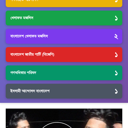
১
খেলাফত মজলিস
২
বাংলাদেশ খেলাফত মজলিস
১
বাংলাদেশ জাতীয় পার্টি (বিজেপি)
১
গণঅধিকার পরিষদ
১
ইসলামী আন্দোলন বাংলাদেশ