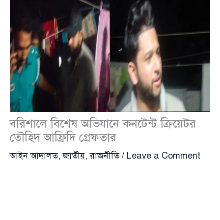
বরিশালে বিশেষ অভিযানে কনটেন্ট ক্রিয়েটর
তৌহিদ আফ্রিদি গ্রেফতার
আইন আদালত
,
জাতীয়
,
রাজনীতি
/
Leave a Comment
বৈষম্যবিরোধী আন্দোলনের সময় দায়ের হওয়া হত্যা মামলায়
কনটেন্ট ক্রিয়েটর
তৌহিদ আফ্রিদি
(Touhid Afridi) কে
গ্রেফতার করেছে পুলিশের অপরাধ তদন্ত বিভাগ (সিআইডি)।