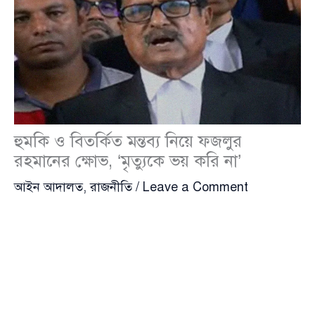
হুমকি ও বিতর্কিত মন্তব্য নিয়ে ফজলুর
রহমানের ক্ষোভ, ‘মৃত্যুকে ভয় করি না’
আইন আদালত
,
রাজনীতি
/
Leave a Comment
বিএনপি চেয়ারপারসনের উপদেষ্টা ও সুপ্রিম কোর্টের জ্যেষ্ঠ
আইনজীবী
ফজলুর রহমান
(Fazlur Rahman) অভিযোগ
করেছেন, পরিকল্পিতভাবে তাকে ঘিরে বিভ্রান্তি তৈরি করা হচ্ছে
এবং প্রাণনাশের হুমকিও দেওয়া হয়েছে। সোমবার (২৫
আগস্ট) সুপ্রিম কোর্টের এনেক্স ভবনের সামনে সাংবাদিকদের