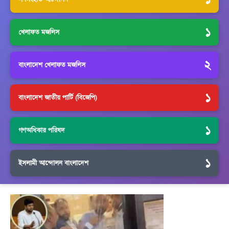
১
খেলাফত মজলিস
২
বাংলাদেশ খেলাফত মজলিস
১
বাংলাদেশ জাতীয় পার্টি (বিজেপি)
১
গণঅধিকার পরিষদ
১
ইসলামী আন্দোলন বাংলাদেশ