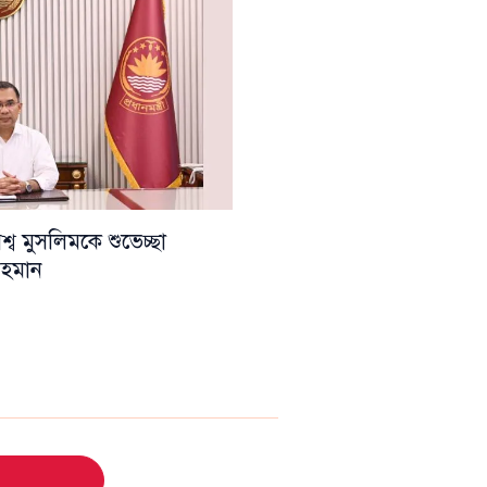
ব মুসলিমকে শুভেচ্ছা
 রহমান