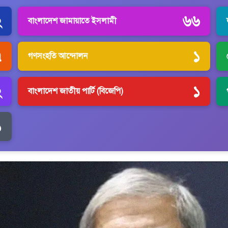
২
৬৬
বাংলাদেশ জামায়াতে ইসলামী
৭
১
গণসংহতি আন্দোলন
২
১
বাংলাদেশ জাতীয় পার্টি (বিজেপি)
১