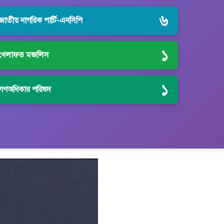
৬
জাতীয় নাগরিক পার্টি-এনসিপি
১
খেলাফত মজলিস
১
গণঅধিকার পরিষদ