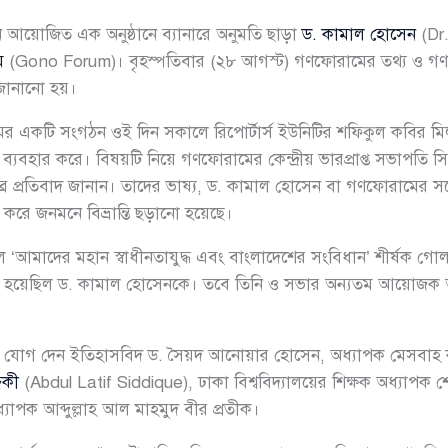
নে আয়োজিত এক অনুষ্ঠানে ব্যানারে অনুমতি ছাড়া
ড. কামাল হোসেন
(Dr.
ম
(Gono Forum)। বৃহস্পতিবার (২৮ আগস্ট) গণফোরামের তথ্য ও গণমা
া জানানো হয়।
 নামের একটি সংগঠন ওই দিন সকালে রিপোর্টার্স ইউনিটির শফিকুল কবির
্যবহার করে। বিষয়টি নিয়ে গণফোরামের কেন্দ্রীয় ভারপ্রাপ্ত সভাপতি 
ব্র প্রতিবাদ জানান। তাদের ভাষ্য, ড. কামাল হোসেন বা গণফোরামের 
 করে জনমনে বিভ্রান্তি ছড়ানো হয়েছে।
ালে ‘আমাদের মহান স্বাধীনতাযুদ্ধ এবং বাংলাদেশের সংবিধান’ শীর্ষ
 রাখা হয়েছিল ড. কামাল হোসেনকে। তবে তিনি ও সভার অন্যতম আয়োজক
।
 এতে যোগ দেন ইতিহাসবিদ ড. সৈয়দ আনোয়ার হোসেন, অধ্যাপক মেসবাহ 
িকী
(Abdul Latif Siddique), ঢাকা বিশ্ববিদ্যালয়ের শিক্ষক অধ্যাপক
্যাপক আব্দুল্লাহ আল মাহমুদ বীর প্রতীক।