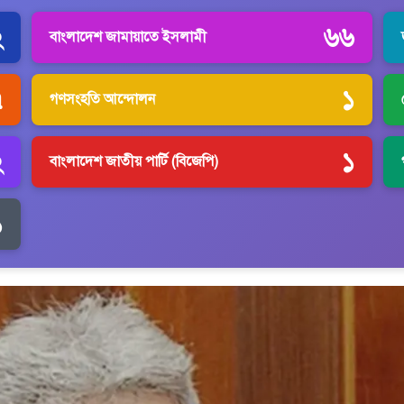
২
৬৬
বাংলাদেশ জামায়াতে ইসলামী
৭
১
গণসংহতি আন্দোলন
২
১
বাংলাদেশ জাতীয় পার্টি (বিজেপি)
১