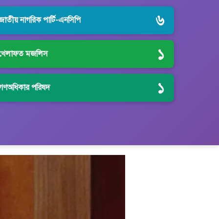
৬
জাতীয় নাগরিক পার্টি-এনসিপি
১
খেলাফত মজলিস
১
গণঅধিকার পরিষদ