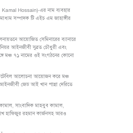
 Kamal Hossain)-এর নাম ব্যবহার
ধ্যম সম্পাদক টি এইচ এম জাহাঙ্গীর
 মিলনায়তনে আয়োজিত সেমিনারের ব্যানারে
সিনিয়র আইনজীবী সুব্রত চৌধুরী এবং
সঙ্গে মঞ্চ ৭১ নামের ওই সংগঠনের কোনো
ক গোলটেবিল আলোচনা আয়োজন করে মঞ্চ
 আইনজীবী জেড আই খান পান্না দেরিতে
কামাল, সাংবাদিক মাহবুব কামাল,
 শেখ হাফিজুর রহমান কার্জনসহ আরও