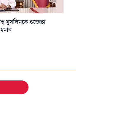
ব মুসলিমকে শুভেচ্ছা
 রহমান