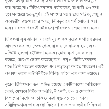
নুরের অবস্থা আপাতত স্থিতিশীল হলেও এখনই আশঙ্কামুক্ত
বলা যাচ্ছে না। চিকিৎসকদের পর্যবেক্ষণে, আগামী ৩৬ ঘণ্টা
হবে সবচেয়ে গুরুত্বপূর্ণ। এই সময়ের মধ্যে তার মস্তিষ্ক, স্নায়ু ও
অভ্যন্তরীণ রক্তক্ষরণের অবস্থা নিবিড়ভাবে পর্যালোচনা করা
হবে। এরপর পরবর্তী চিকিৎসা পরিকল্পনা গ্রহণ করা হবে।
চিকিৎসা সূত্র জানায়, সংঘর্ষে নুরুল হক নুরের মাথায় গুরুতর
আঘাত লেগেছে। ভেঙে গেছে নাক ও চোয়ালের হাড়, এবং
মস্তিষ্কে হালকা রক্তক্ষরণ হয়েছে। চোখ-মুখে ফোলাভাব
রয়েছে, চোখের ভেতর জমেছে রক্ত। তবুও, চিকিৎসকদের
মতে তিনি সচেতন রয়েছেন এবং নড়াচড়া করতে পারছেন। এই
অবস্থায় তাকে আইসিইউতে নিবিড় পর্যবেক্ষণে রাখা হয়েছে।
নুরের চিকিৎসার জন্য গঠিত হয়েছে একটি বিশেষ মেডিকেল
বোর্ড, যেখানে নিউরোসার্জারি, ইএনটি, চক্ষু ও মেডিসিন
বিভাগের বিশেষজ্ঞ চিকিৎসকরা যুক্ত রয়েছেন। তারা
সম্মিলিতভাবে তার অবস্থা বিশ্লেষণ করে প্রয়োজনীয় চিকিৎসা