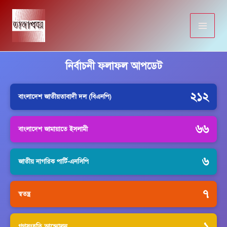
Skip
to
content
নির্বাচনী ফলাফল আপডেট
২১২
বাংলাদেশ জাতীয়তাবাদী দল (বিএনপি)
৬৬
বাংলাদেশ জামায়াতে ইসলামী
৬
জাতীয় নাগরিক পার্টি-এনসিপি
৭
স্বতন্ত্র
১
গণসংহতি আন্দোলন