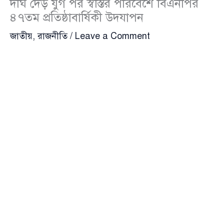
দীর্ঘ দেড় যুগ পর স্বস্তির পরিবেশে বিএনপির
৪৭তম প্রতিষ্ঠাবার্ষিকী উদযাপন
জাতীয়
,
রাজনীতি
/
Leave a Comment
প্রতিষ্ঠার ৪৮ বছরে এসে দেশের অন্যতম বৃহৎ রাজনৈতিক
শক্তি
বিএনপি
(BNP) আজ ১ সেপ্টেম্বর পালন করছে তাদের
৪৭তম প্রতিষ্ঠাবার্ষিকী। দীর্ঘ দেড় দশক ধরে টানা ক্ষমতায়
থাকা আওয়ামী লীগের সময়কালে প্রতিষ্ঠাবার্ষিকী উদযাপন
করাটাই যেখানে ছিল কঠিন, সেখানে এবার দলটির
নেতাকর্মীরা নির্ভয়ে, উৎসবমুখর পরিবেশে অংশ নিচ্ছেন নানা
কর্মসূচিতে।
গত বছরের ৫ আগস্ট ছাত্র-জনতার গণঅভ্যুত্থানে শেখ
হাসিনার নেতৃত্বাধীন সরকারের পতনের পর দেশের
রাজনৈতিক প্রেক্ষাপট আমূল পাল্টে যায়। সেই পরিবর্তনের
ধারাবাহিকতায় আজকের প্রতিষ্ঠাবার্ষিকী উদযাপনও হচ্ছে ভিন্ন