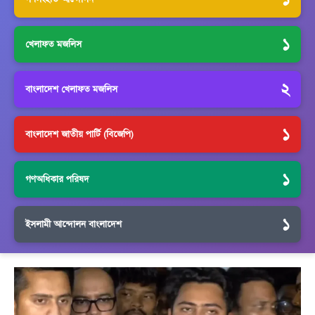
১
খেলাফত মজলিস
২
বাংলাদেশ খেলাফত মজলিস
১
বাংলাদেশ জাতীয় পার্টি (বিজেপি)
১
গণঅধিকার পরিষদ
১
ইসলামী আন্দোলন বাংলাদেশ