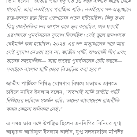
তিনি বলেন,
“জাতীয় পার্টি শুধু গত ১৬ বছর দালালি করেই থেমে
থাকেনি, তারা নব্বইয়ের পরাজিত শক্তি। নব্বইয়ের গণ-অভ্যুত্থানে
ছাত্র-জনতা রক্ত দিয়ে এরশাদের পতন ঘটিয়েছিল। কিন্তু তখন
কিছু রাজনৈতিক দল আপস করে ভুল করেছিল, যার ফলেই
এরশাদকে পুনর্বাসনের সুযোগ মিলেছিল। সেই ভুলে জনগণকে
বেইমানি করা হয়েছিল। ২০২৪-এর গণ-অভ্যুত্থানের পরে আর
সেই সুযোগ দেওয়া হবে না। জাতীয় পার্টি, আওয়ামী লীগ এবং
তাদের সহযোগীরা— যারা তাদের পুনর্বাসনের চেষ্টা করবে—
সবাইকে বাংলার মাটি থেকে বিতাড়িত করা হবে।”
জাতীয় পার্টিকে নিষিদ্ধ ঘোষণার বিষয়ে মতামত জানতে
চাইলে নাহিদ ইসলাম বলেন,
“অবশ্যই আমি জাতীয় পার্টি
নিষিদ্ধের দাবিকে সমর্থন করি। তাদের বাংলাদেশে রাজনীতি
করার কোনো অধিকার নেই।”
এ সময় তার সঙ্গে উপস্থিত ছিলেন এনসিপির সিনিয়র যুগ্ম
আহ্বায়ক আরিফুল ইসলাম আদীব, যুগ্ম সদস্যসচিব মশিউর