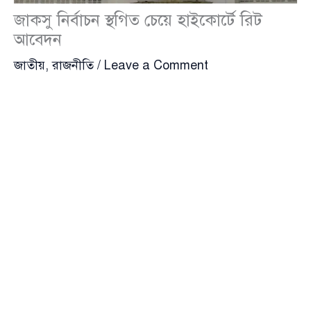
জাকসু নির্বাচন স্থগিত চেয়ে হাইকোর্টে রিট
আবেদন
জাতীয়
,
রাজনীতি
/
Leave a Comment
জাহাঙ্গীরনগর বিশ্ববিদ্যালয়ের কেন্দ্রীয় ছাত্র সংসদ
জাকসু
(Jahangirnagar University Central Students’
Union) নির্বাচন স্থগিতের দাবিতে হাইকোর্টে রিট আবেদন করা
হয়েছে। সোমবার (৮ সেপ্টেম্বর) হাইকোর্টের সংশ্লিষ্ট শাখায় এ
আবেদন জমা দেওয়া হয়। তবে রিটে কী কারণ দেখানো হয়েছে
বা এর শুনানির বিস্তারিত কী, সে বিষয়ে এখনও কিছু জানা
যায়নি।
এর আগে জাকসু নির্বাচন কমিশনের রিটার্নিং অফিসার এ কে
এম রাশিদুল আলম জানান, নির্বাচনকে ঘিরে যেকোনো ধরনের
নিরাপত্তা ঝুঁকি এড়াতে সেনাবাহিনী মোতায়েনের জন্য অনুরোধ