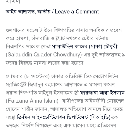
মামলা
আইন আদালত
,
জাতীয়
/
Leave a Comment
গুলশানের মডেল টাউনে শিল্পপতির বাসায় অনধিকার প্রবেশ
করে হামলা, চাঁদাবাজি ও ফ্ল্যাট দখলের চেষ্টার ঘটনায়
বিএনপির সাবেক নেতা
সালাউদ্দিন কাদের (সাকা) চৌধুরী
(Salauddin Quader Chowdhury)-এর দুই ভাতিজাসহ ৯
জনের বিরুদ্ধে মামলা দায়ের করা হয়েছে।
সোমবার (৮ সেপ্টেম্বর) ঢাকার অতিরিক্ত চিফ মেট্রোপলিটন
ম্যাজিস্ট্রেট জিয়াদুর রহমানের আদালতে এ মামলা করেন
প্রয়াত শিল্পপতি মাইনুল ইসলামের স্ত্রী
ফারজানা আন্না ইসলাম
(Farzana Anna Islam)। বাদীপক্ষের আইনজীবী মোরশেদ
হোসেন শাহীন জানান, আদালত অভিযোগ আমলে নিয়ে তদন্ত
সংস্থা
ক্রিমিনাল ইনভেস্টিগেশন ডিপার্টমেন্ট (সিআইডি)
-কে
তদন্তের নির্দেশ দিয়েছেন এবং এক মাসের মধ্যে প্রতিবেদন