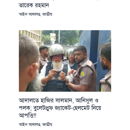
তারেক রহমান
আইন আদালত
,
জাতীয়
আদালতে হাজির সালমান, আনিসুল ও
পলক; বুলেটপ্রুফ জ্যাকেট-হেলমেট নিয়ে
আপত্তি!!
আইন আদালত
,
জাতীয়