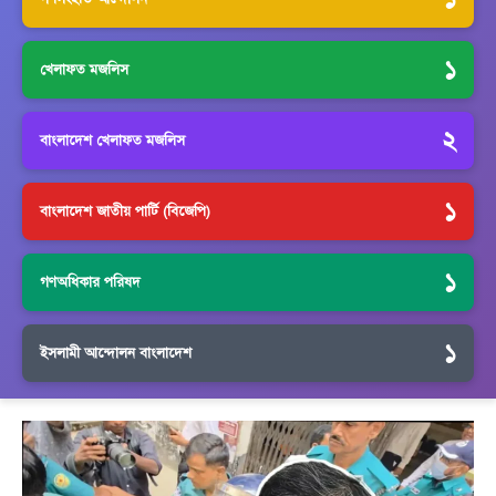
১
খেলাফত মজলিস
২
বাংলাদেশ খেলাফত মজলিস
১
বাংলাদেশ জাতীয় পার্টি (বিজেপি)
১
গণঅধিকার পরিষদ
১
ইসলামী আন্দোলন বাংলাদেশ