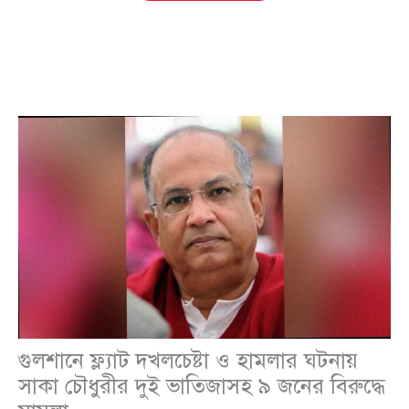
গুলশানে ফ্ল্যাট দখলচেষ্টা ও হামলার ঘটনায়
সাকা চৌধুরীর দুই ভাতিজাসহ ৯ জনের বিরুদ্ধে