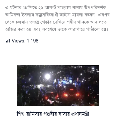
এ ঘটনার প্রেক্ষিতে ২৯ আগস্ট শাহবাগ থানায় উপপরিদর্শক
আমিরুল ইসলাম সন্ত্রাসবিরোধী আইনে মামলা করেন। এরপর
থেকে চলমান তদন্তে গ্রেপ্তার দেখিয়ে শহীদ খানকে আদালতে
হাজির করা হয় এবং অবশেষে তাকে কারাগারে পাঠানো হয়।
Views:
1,198
শিশু রামিসার পল্লবীর বাসায় প্রধানমন্ত্রী