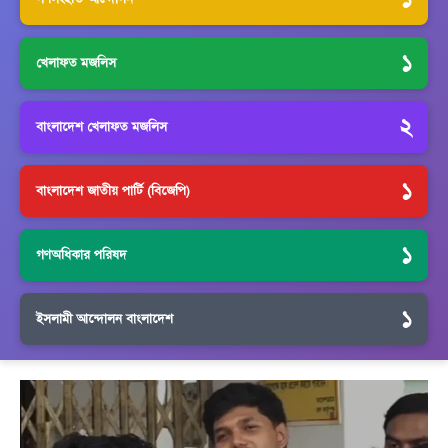
১
খেলাফত মজলিস
২
বাংলাদেশ খেলাফত মজলিস
১
বাংলাদেশ জাতীয় পার্টি (বিজেপি)
১
গণঅধিকার পরিষদ
১
ইসলামী আন্দোলন বাংলাদেশ