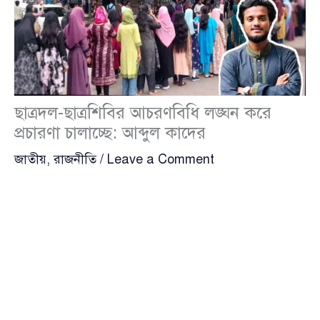
ছাত্রদল-ছাত্রশিবির আচরণবিধি লঙ্ঘন করে
প্রচারণা চালাচ্ছে: আব্দুল কাদের
জাতীয়
,
রাজনীতি
/
Leave a Comment
ঢাকা বিশ্ববিদ্যালয় কেন্দ্রীয় ছাত্র সংসদ (ডাকসু) নির্বাচনে
গুরুতর অনিয়ম ও আচরণবিধি লঙ্ঘনের অভিযোগ তুলেছেন
বাংলাদেশ গণতান্ত্রিক ছাত্র সংসদ
(বাগছাস) সমর্থিত ভিপি
প্রার্থী আব্দুল কাদের। মঙ্গলবার (৯ সেপ্টেম্বর) সকালে
সাংবাদিকদের সঙ্গে আলাপকালে তিনি অভিযোগ করেন,
ভোটকেন্দ্রগুলোতে শৃঙ্খলা রক্ষা করা হয়নি এবং প্রতিদ্বন্দ্বী