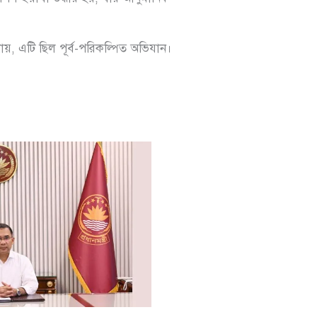
য়, এটি ছিল পূর্ব-পরিকল্পিত অভিযান।