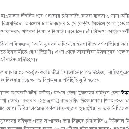
 হাওলাদার দীর্ঘদিন ধরে এলাকায় চাঁদাবাজি, মাদক ব্যবসা ও নানা অনিয়
নপিতে। অবশেষে চলতি বছরের ৯ মে কেন্দ্রীয় নির্দেশে জেলা স্বেচ্ছাস
ানঘরে খালেদা জিয়া ও জিয়াউর রহমানের ছবি টাঙিয়ে সেটিকে দলীয়
স্রাফিল দাবি করেন, “আমি মুসলমান হিসেবে ইসলামী আদর্শ প্রতিষ্ঠার 
য়াতে ইসলামীতে যোগ দিয়েছি। এখন থেকে সারাজীবন ইসলামের পক্ষে 
জনৈতিক প্রতিহিংসা।”
ামায়াতে অন্তর্ভুক্ত করায় তীব্র সমালোচনার ঝড় উঠেছে। নাজিরপুরে
াধিকবার উত্তেজনা ও বিশৃঙ্খলার পরিস্থিতি সৃষ্টি হয়েছে।
িত আরেকটি ঘটনা ঘটেছে। যশোর জেলা যুবদলের বহিষ্কৃত নেতা
ইস্
াখা (ডিবি)। শুক্রবার (২৫ জুলাই) রাত ৮টার দিকে ঢাকার খিলক্ষেতের ত
লা ডিবির ভারপ্রাপ্ত কর্মকর্তা মনজুরুল হক ভূঁইয়া এ তথ্য নিশ্চিত 
দলের বহিষ্কৃত প্রচার সম্পাদক। তার বিরুদ্ধে চাঁদাবাজি ও ডিজিটাল 
্পাদক কামরুল ইসলামের কাছে ৫০ লাখ টাকা চাঁদা দাবি করেন। পাশাপাশি