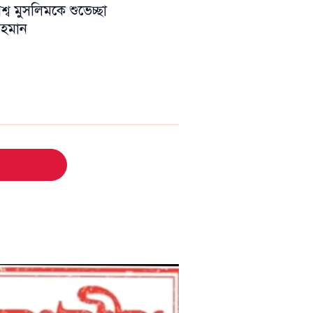
ব মুসলিমকে শুভেচ্ছা
 রহমান