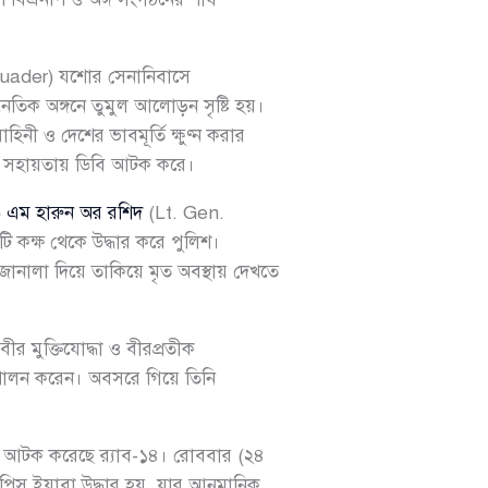
uader) যশোর সেনানিবাসে
িক অঙ্গনে তুমুল আলোড়ন সৃষ্টি হয়।
নী ও দেশের ভাবমূর্তি ক্ষুণ্ন করার
র সহায়তায় ডিবি আটক করে।
.) এম হারুন অর রশিদ
(Lt. Gen.
 কক্ষ থেকে উদ্ধার করে পুলিশ।
ালা দিয়ে তাকিয়ে মৃত অবস্থায় দেখতে
র মুক্তিযোদ্ধা ও বীরপ্রতীক
্ব পালন করেন। অবসরে গিয়ে তিনি
হ আটক করেছে র‌্যাব-১৪। রোববার (২৪
িস ইয়াবা উদ্ধার হয়, যার আনুমানিক