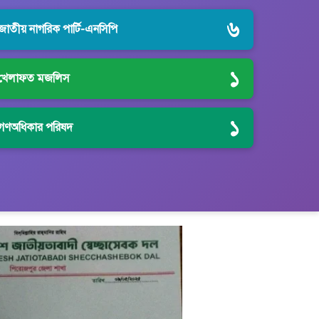
৬
জাতীয় নাগরিক পার্টি-এনসিপি
১
খেলাফত মজলিস
১
গণঅধিকার পরিষদ