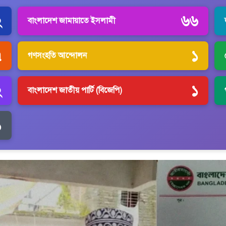
২
৬৬
বাংলাদেশ জামায়াতে ইসলামী
৭
১
গণসংহতি আন্দোলন
২
১
বাংলাদেশ জাতীয় পার্টি (বিজেপি)
১