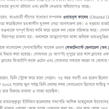
মাধ্যমে কুৎসা রটানো এবং হুমকি দেওয়ার অভিযোগও আছে।
 করেন, আওয়ামী লীগের সাধারণ সম্পাদক
ওবায়দুল কাদের
(Obaidul Q
়তা করেছিলেন তৎকালীন যুবদল নেতা আনসারুল হক। এ বক্তব্যে রাজনৈত
্যকে সম্পূর্ণ মিথ্যা দাবি করে তাকে দল থেকে বহিষ্কার করে। সেনাবাহি
নিরাপত্তা মামলা হয়। অবশেষে আত্মগোপনে থাকা জনিকে তথ্যপ্রযুক্তি
জ থেকে বাংলাদেশ সেনাবাহিনীর সাবেক প্রধান
লেফটেন্যান্ট জেনারেল (অব
দ্ধার করা হয়েছে। সোমবার (৪ আগস্ট) দুপুরে তার লাশ ক্লাবের একটি
নি ক্লাবের ভিআইপি কক্ষে ওঠেন এবং সোমবার সকালে দরজা না খোলায় জান
রছেন, তিনি স্ট্রোক করে মারা গেছেন। ৭৫ বছর বয়সী এম হারুন ছিলেন বী
কে ২০০২ সালের জুন পর্যন্ত তিনি দেশের দশম সেনাপ্রধান হিসেবে দায়িত
িয়ে তার বিরুদ্ধে মামলা ও সাজা হয়েছিল।
 রামচন্দ্রকুড়া ইউনিয়ন ছাত্রদলের সভাপতি আশিক মাহমুদকে ইয়াবাস
খী বাজার এলাকা থেকে তাকে গ্রেফতার করা হয়। তার কাছ থেকে ১৪৫ প