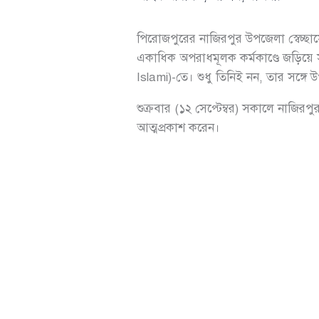
পিরোজপুরের নাজিরপুর উপজেলা স্বেচ্ছা
একাধিক অপরাধমূলক কর্মকাণ্ডে জড়িয়ে
Islami)-তে। শুধু তিনিই নন, তার সঙ্গে 
শুক্রবার (১২ সেপ্টেম্বর) সকালে নাজির
আত্মপ্রকাশ করেন।