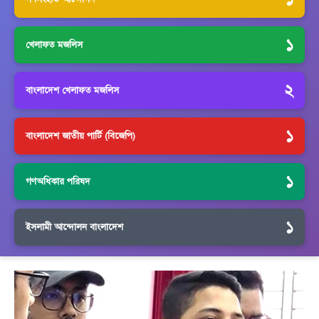
১
খেলাফত মজলিস
২
বাংলাদেশ খেলাফত মজলিস
১
বাংলাদেশ জাতীয় পার্টি (বিজেপি)
১
গণঅধিকার পরিষদ
১
ইসলামী আন্দোলন বাংলাদেশ