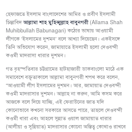
হেফাজতে ইসলাম বাংলাদেশের আমির ও প্রবীণ ইসলামী
চিন্তাবিদ
আল্লামা শাহ মুহিব্বুল্লাহ বাবুনগরী
(Allama Shah
Muhibbullah Babunagari) কঠোর ভাষায় আওয়ামী
লীগকে ‘ইসলামের দুশমন’ বলে আখ্যা দিয়েছেন। একইসঙ্গে
তিনি অভিযোগ করেন, জামায়াতে ইসলামী হলো দেওবন্দী
কওমী মাদরাসা ধারার দুশমন।
গত বৃহস্পতিবার চট্টগ্রামের হাটহাজারী ডাকবাংলো মাঠে এক
সমাবেশে বক্তৃতাকালে আল্লামা বাবুনগরী শপথ করে বলেন,
“আওয়ামী লীগ ইসলামের দুশমন। আর, জামায়াত দেওবন্দী
কওমী মাদরাসার দুশমন। আল্লাহ না করুন, আমি কসম করে
আজকে বলে দিয়ে যাচ্ছি, এই ফেরাউনের জাত যদি
কোনোভাবে কখনো সরকারে আসতে পারে, তাহলে দেওবন্দী
কওমী ধারা এবং আহলে সুন্নাত ওয়াল জামায়াত ধারার
(আলীয়া ও সুন্নিয়াত) মাদরাসার কোনো অস্তিত্ব কোথাও রাখবে