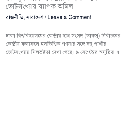
ভোটসংখ্যায় ব্যাপক অমিল
রাজনীতি
,
সারাদেশ
/
Leave a Comment
ঢাকা বিশ্ববিদ্যালয়ের কেন্দ্রীয় ছাত্র সংসদ (ডাকসু) নির্বাচনের
কেন্দ্রীয় ফলাফলে হলভিত্তিক গণনার সঙ্গে বহু প্রার্থীর
ভোটসংখ্যায় মিলভ্রষ্টতা দেখা গেছে। ৯ সেপ্টেম্বর অনুষ্ঠিত এ
নির্বাচনে নির্বাচিত ও প্রতিদ্বন্দ্বী অনেক প্রার্থী নিজের-নিজের
হলভিত্তিক গণনা এবং কেন্দ্রীয় ওয়েবসাইটে প্রকাশিত সংখ্যার
মধ্যে পার্থক্য হওয়ার অভিযোগ করেছেন। পরে সমালোচনার
প্রেক্ষিতে ওয়েবসাইট থেকে ভুল তথ্য সরিয়ে সঠিক সংখ্যা
প্রকাশ করা হয়েছে।
নির্বাচন, অভিযোগ ও কর্তৃপক্ষের মন্তব্য
[ঢাকা বিশ্ববিদ্যালয় কেন্দ্রীয় ছাত্র সংসদ]
(https://tazakhobor.com/tag/ঢাকা-
বিশ্ববিদ্যালয়-কেন্দ্রীয়-ছাত্র-সংসদ) (Dhaka