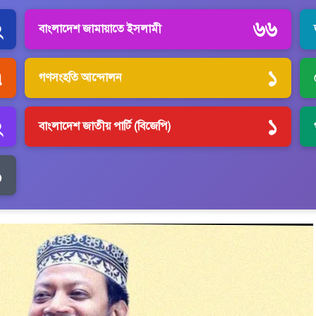
২
৬৬
বাংলাদেশ জামায়াতে ইসলামী
৭
১
গণসংহতি আন্দোলন
২
১
বাংলাদেশ জাতীয় পার্টি (বিজেপি)
১