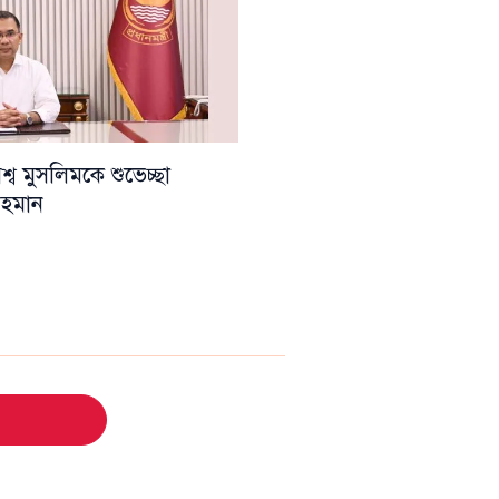
ব মুসলিমকে শুভেচ্ছা
 রহমান