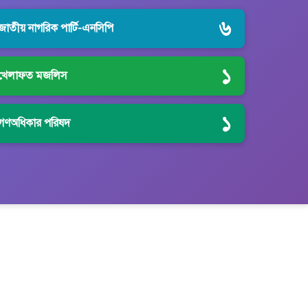
৬
জাতীয় নাগরিক পার্টি-এনসিপি
১
খেলাফত মজলিস
১
গণঅধিকার পরিষদ