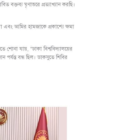
 বক্তব্য ঘৃণাভরে প্রত্যাখ্যান করছি।
া এবং আমির হামজাকে প্রকাশ্যে ক্ষমা
োনা যায়, “ঢাকা বিশ্ববিদ্যালয়ের
র্যন্ত বন্ধ ছিল। ডাকসুতে শিবির