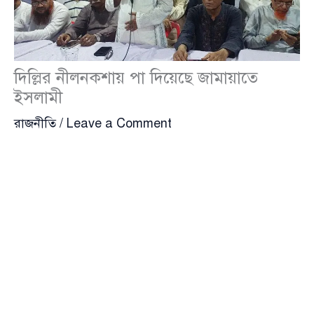
দিল্লির নীলনকশায় পা দিয়েছে জামায়াতে
ইসলামী
রাজনীতি
/
Leave a Comment
চট্টগ্রাম উত্তর জেলা বিএনপির সাবেক যুগ্ম আহ্বায়ক ও হালদা
গ্রুপের চেয়ারম্যান
সরওয়ার আলমগীর
(Sarwar Alamgir)
অভিযোগ করেছেন, ভারতের দিল্লি কৌশলে জামায়াতে
ইসলামীর সামনে প্রলোভন হিসেবে ‘মূলা’ ঝুলিয়ে দিয়েছে এবং
দলটি সেই ফাঁদে পা দিয়েছে। তার মতে, পিআর পদ্ধতিতে
নির্বাচনের দাবি—এ সবই ভারতের নীলনকশার অংশ।
বৃহস্পতিবার (১৮ সেপ্টেম্বর) ফটিকছড়ির রোসাংগিরী