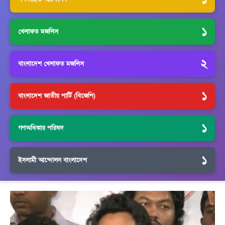
১
খেলাফত মজলিস
২
বাংলাদেশ খেলাফত মজলিস
১
বাংলাদেশ জাতীয় পার্টি (বিজেপি)
১
গণঅধিকার পরিষদ
১
ইসলামী আন্দোলন বাংলাদেশ