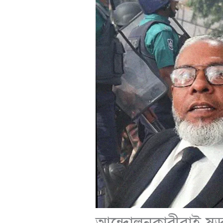
আন্দোলনকারীরাই ষড়য