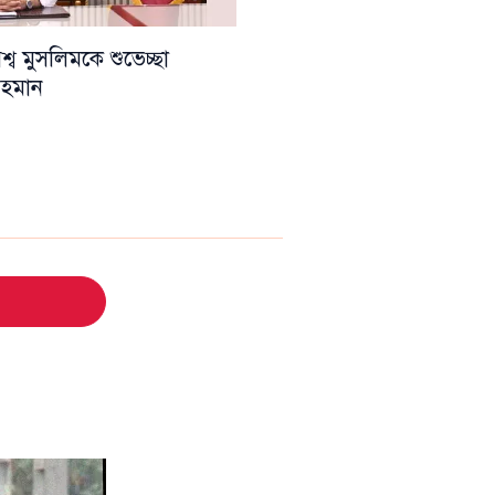
ব মুসলিমকে শুভেচ্ছা
 রহমান