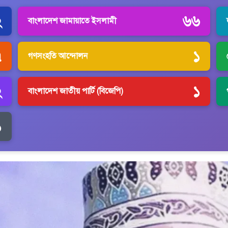
২
৬৬
বাংলাদেশ জামায়াতে ইসলামী
৭
১
গণসংহতি আন্দোলন
২
১
বাংলাদেশ জাতীয় পার্টি (বিজেপি)
১