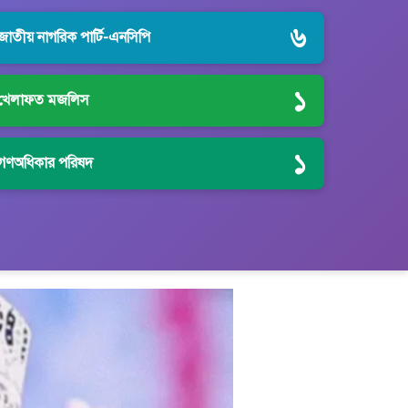
৬
জাতীয় নাগরিক পার্টি-এনসিপি
১
খেলাফত মজলিস
১
গণঅধিকার পরিষদ