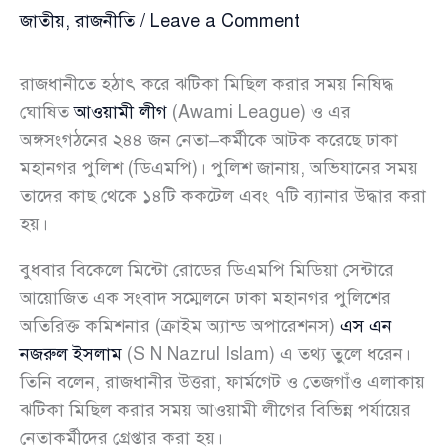
জাতীয়
,
রাজনীতি
/
Leave a Comment
রাজধানীতে হঠাৎ করে ঝটিকা মিছিল করার সময় নিষিদ্ধ
ঘোষিত
আওয়ামী লীগ
(Awami League) ও এর
অঙ্গসংগঠনের ২৪৪ জন নেতা–কর্মীকে আটক করেছে ঢাকা
মহানগর পুলিশ (ডিএমপি)। পুলিশ জানায়, অভিযানের সময়
তাদের কাছ থেকে ১৪টি ককটেল এবং ৭টি ব্যানার উদ্ধার করা
হয়।
বুধবার বিকেলে মিন্টো রোডের ডিএমপি মিডিয়া সেন্টারে
আয়োজিত এক সংবাদ সম্মেলনে ঢাকা মহানগর পুলিশের
অতিরিক্ত কমিশনার (ক্রাইম অ্যান্ড অপারেশনস)
এস এন
নজরুল ইসলাম
(S N Nazrul Islam) এ তথ্য তুলে ধরেন।
তিনি বলেন, রাজধানীর উত্তরা, ফার্মগেট ও তেজগাঁও এলাকায়
ঝটিকা মিছিল করার সময় আওয়ামী লীগের বিভিন্ন পর্যায়ের
নেতাকর্মীদের গ্রেপ্তার করা হয়।