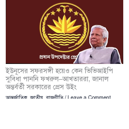
ইউনূসের সফরসঙ্গী হয়েও কেন ভিভিআইপি
সুবিধা পাননি ফখরুল–আখতাররা, জানাল
অন্তর্বর্তী সরকারের প্রেস উইং
আন্তর্জাতিক
,
জাতীয়
,
রাজনীতি
/
Leave a Comment
জাতিসংঘ সাধারণ পরিষদের অধিবেশনে যোগ দিতে প্রধান
উপদেষ্টা
মুহাম্মদ ইউনূস
(Muhammad Yunus)-এর