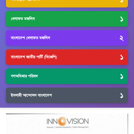
১
খেলাফত মজলিস
২
বাংলাদেশ খেলাফত মজলিস
১
বাংলাদেশ জাতীয় পার্টি (বিজেপি)
১
গণঅধিকার পরিষদ
১
ইসলামী আন্দোলন বাংলাদেশ