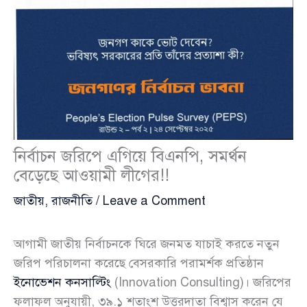
নির্বাচন জরিপে এগিয়ে বিএনপি, সমর্থন
বেড়েছে আওয়ামী লীগের!!
জাতীয়
,
রাজনীতি
/
Leave a Comment
আগামী জাতীয় নির্বাচনকে ঘিরে জনমত যাচাই করতে নতুন
জরিপ পরিচালনা করেছে বেসরকারি পরামর্শক প্রতিষ্ঠান
ইনোভেশন কনসাল্টিং
(Innovation Consulting)। জরিপের
ফলাফল অনুযায়ী, ৩৯.১ শতাংশ উত্তরদাতা বিশ্বাস করেন যে