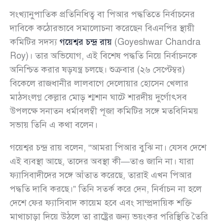
সংখ্যানুপাতিক প্রতিনিধিত্ব বা পিআর পদ্ধতিতে নির্বাচনের
দাবিকে কঠোরভাবে সমালোচনা করেছেন বিএনপির স্থায়ী
কমিটির সদস্য
গয়েশ্বর চন্দ্র রায়
(Goyeshwar Chandra
Roy)। তার অভিযোগ, এই বিশেষ পদ্ধতি নিয়ে নির্বাচনকে
অনিশ্চিত করার ষড়যন্ত্র চলছে। শুক্রবার (২৬ সেপ্টেম্বর)
বিকেলে রাজধানীর লালবাগে দেলোয়ার হোসেন খেলার
মাঠসংলগ্ন কেল্লার মোড় শ্মশান ঘাটে শারদীয় দুর্গোৎসব
উপলক্ষে সনাতন ধর্মাবলম্বী পূজা কমিটির সঙ্গে মতবিনিময়
সভায় তিনি এ কথা বলেন।
গয়েশ্বর চন্দ্র রায় বলেন, “আমরা পিআর বুঝি না। যেসব দেশে
এই ব্যবস্থা আছে, তাদের অবস্থা কী—তাও জানি না। যারা
ফ্যাসিবাদীদের সঙ্গে আঁতাত করেছে, তারাই এখন পিআর
পদ্ধতি দাবি করছে।” তিনি সতর্ক করে দেন, নির্বাচন না হলে
দেশে ফের ফ্যাসিবাদ কায়েম হবে এবং সাম্প্রদায়িক শক্তি
মাথাচাড়া দিয়ে উঠলে তা রাষ্ট্রের জন্য ভয়ংকর পরিস্থিতি তৈরি