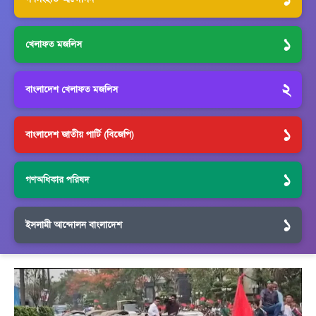
১
খেলাফত মজলিস
২
বাংলাদেশ খেলাফত মজলিস
১
বাংলাদেশ জাতীয় পার্টি (বিজেপি)
১
গণঅধিকার পরিষদ
১
ইসলামী আন্দোলন বাংলাদেশ