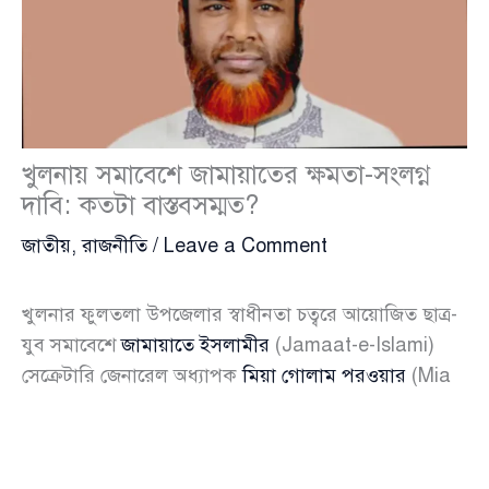
খুলনায় সমাবেশে জামায়াতের ক্ষমতা-সংলগ্ন
দাবি: কতটা বাস্তবসম্মত?
জাতীয়
,
রাজনীতি
/
Leave a Comment
খুলনার ফুলতলা উপজেলার স্বাধীনতা চত্বরে আয়োজিত ছাত্র-
যুব সমাবেশে
জামায়াতে ইসলামীর
(Jamaat-e-Islami)
সেক্রেটারি জেনারেল অধ্যাপক
মিয়া গোলাম পরওয়ার
(Mia
Golam Porwar) দাবি করেছেন, জামায়াতের জনপ্রিয়তা দিন
দিন বাড়ছে এবং দলটি এখন ক্ষমতার খুব কাছাকাছি পৌঁছে
গেছে। তবে তার এই বক্তব্যে প্রশ্ন উঠছে—এটি বাস্তব