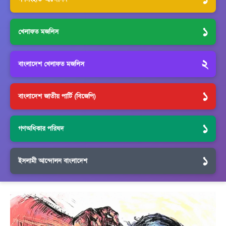
১
খেলাফত মজলিস
২
বাংলাদেশ খেলাফত মজলিস
১
বাংলাদেশ জাতীয় পার্টি (বিজেপি)
১
গণঅধিকার পরিষদ
১
ইসলামী আন্দোলন বাংলাদেশ