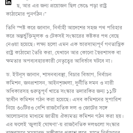
এসেছে, আর এর জন্য প্রয়োজন ছিল ভেঙে পড়া রাষ্ট্র
কাঠামোর পুনর্গঠন।”
তিনি স্পষ্ট করে জানান, নির্বাহী আদেশের সহজ পথ পরিহার
করে অন্তর্ভুক্তিমূলক ও টেকসই সংস্কারের কষ্টকর পথ বেছে
নেওয়া হয়েছে। লক্ষ্য হলো এমন এক ভারসাম্যপূর্ণ গণতান্ত্রিক
রাষ্ট্র কাঠামো তৈরি করা, যেখানে আর কোনো স্বৈরশাসক বা
ক্ষমতার অপব্যবহারকারী নেতৃত্বের আবির্ভাব ঘটবে না।
ড. ইউনূস জানান, শাসনব্যবস্থা, বিচার বিভাগ, নির্বাচন
কমিশন, জনপ্রশাসন, আইনশৃঙ্খলা, দুর্নীতি দমন ও নারী
অধিকারসহ গুরুত্বপূর্ণ খাতে সংস্কার তদারকির জন্য ১১টি
স্বাধীন কমিশন গঠন করা হয়েছে। এসব কমিশনের সুপারিশ
নিয়ে ৩০টিরও বেশি রাজনৈতিক দল ও জোটের সঙ্গে
আলোচনার মাধ্যমে জাতীয় ঐক্যমত্য কমিশন গঠন করা হয়।
এর ফলেই ‘জুলাই ঘোষণা’-য় রাজনৈতিক দলগুলো সংস্কার
বাস্তবায়নে সময়াবদ্ধ অঙ্গীকার প্রকাশ করে, যাতে নির্বাচনের