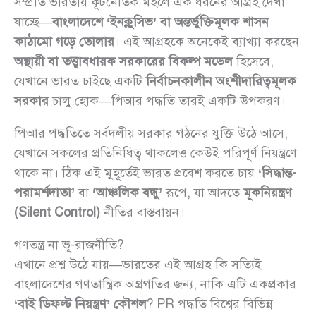
সম্প্রতি ভারতীয় কূটনৈতিক মহলে এক ধরনের আগ্রহ দেখা
যাচ্ছে—
বাংলাদেশে ‘ইনক্লুসিভ’ বা অন্তর্ভুক্তিমূলক শাসন
কাঠামো গড়ে তোলার
। এই আগ্রহকে অনেকেই ব্যাখ্যা করছেন
অস্থায়ী বা তত্ত্বাবধায়ক সরকারের বিকল্প মডেল
হিসেবে,
যেখানে ভারত চাইছে একটি
নির্বাচনকালীন অংশীদারিত্বমূলক
সরকার
চালু হোক—পিআর পদ্ধতি তারই একটি উপকরণ।
পিআর পদ্ধতিতে সর্বদলীয় সরকার গঠনের যুক্তি উঠে আসে,
যেখানে সকলের প্রতিনিধিত্ব থাকলেও কেউই পরিপূর্ণ নিয়ন্ত্রণে
থাকে না। ঠিক এই মুহূর্তেই ভারত প্রবেশ করতে চায়
‘সিদ্ধান্ত-
পরামর্শদাতা’
বা
‘আঞ্চলিক বন্ধু’
রূপে, যা আদতে
মূকনিয়ন্ত্রণ
(Silent Control)
নীতির বাস্তবায়ন।
গণতন্ত্র না ভূ-রাজনীতি?
এখানে প্রশ্ন উঠে যায়—ভারতের এই আগ্রহ কি সত্যিই
বাংলাদেশের গণতান্ত্রিক অগ্রগতির জন্য, নাকি এটি একপ্রকার
‘বাই ডিফল্ট নিয়ন্ত্রণ’ কৌশল
? PR পদ্ধতি বিশ্বের বিভিন্ন