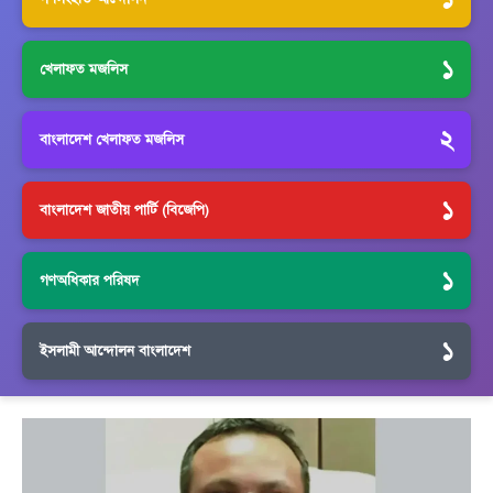
১
খেলাফত মজলিস
২
বাংলাদেশ খেলাফত মজলিস
১
বাংলাদেশ জাতীয় পার্টি (বিজেপি)
১
গণঅধিকার পরিষদ
১
ইসলামী আন্দোলন বাংলাদেশ