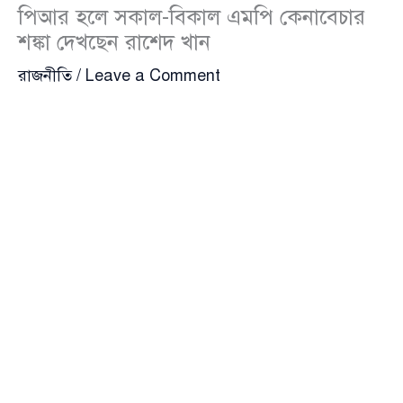
পিআর হলে সকাল-বিকাল এমপি কেনাবেচার
শঙ্কা দেখছেন রাশেদ খান
রাজনীতি
/
Leave a Comment
গণ-অধিকার পরিষদের সাধারণ সম্পাদক
রাশেদ খান
(Rashed Khan) আশঙ্কা প্রকাশ করেছেন যে আনুপাতিক
প্রতিনিধিত্ব (পিআর) পদ্ধতিতে নির্বাচন হলে দেশে সকাল-
বিকাল এমপি বেচাকেনার পরিস্থিতি তৈরি হবে এবং সরকারের
স্থিতিশীলতা ভেঙে পড়বে। তার মতে, স্থিতিশীলতা ধরে রাখতে
হলে বর্তমান নির্বাচনী পদ্ধতিই বহাল রাখা প্রয়োজন।
শনিবার রাজধানীর রমনার বিআইআইএসএস অডিটোরিয়ামে
‘সংস্কার ও নির্বাচন: প্রেক্ষিত জাতীয় ঐক্য’ শীর্ষক সেমিনারে
বক্তব্য রাখতে গিয়ে তিনি এ মন্তব্য করেন।
পিআর পদ্ধতির বিরোধিতা করে রাশেদ খান বলেন,