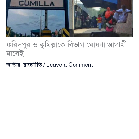
ফরিদপুর ও কুমিল্লাকে বিভাগ ঘোষণা আগামী
মাসেই
জাতীয়
,
রাজনীতি
/
Leave a Comment
দেশে প্রশাসনিক কাঠামোয় বড় পরিবর্তনের আভাস মিলছে।
ফরিদপুর ও কুমিল্লা নামে নতুন দুটি বিভাগ গঠনের উদ্যোগ
নিয়েছে সরকার। একইসঙ্গে নতুন দুটি উপজেলা গঠনের
সিদ্ধান্তও এগিয়ে এসেছে। সংশ্লিষ্ট সূত্র জানায়, আগামী মাসেই
প্রশাসনিক পুনর্বিন্যাসসংক্রান্ত জাতীয় বাস্তবায়ন কমিটির
(নিকার) বৈঠকে এ বিষয়ে চূড়ান্ত সিদ্ধান্ত হতে পারে।