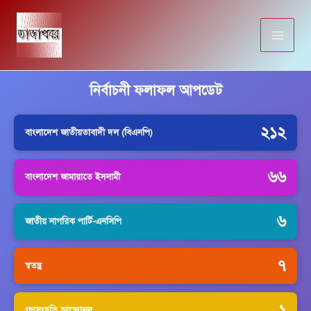
Skip
to
content
নির্বাচনী ফলাফল আপডেট
২১২
বাংলাদেশ জাতীয়তাবাদী দল (বিএনপি)
৬৬
বাংলাদেশ জামায়াতে ইসলামী
৬
জাতীয় নাগরিক পার্টি-এনসিপি
৭
স্বতন্ত্র
১
গণসংহতি আন্দোলন