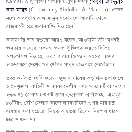
Kamal) ও পুলিশের সাবেক মহাপরিদর্শক
চৌধুরী আবদুল্লাহ
আল-মামুন
(Chowdhury Abdullah Al-Mamun)। এদের
মধ্যে আবদুল্লাহ আল-মামুন ইতোমধ্যে আসামি থেকে
রাজসাক্ষী হয়ে জবানবন্দি দিয়েছেন।
আলমগীর তার বক্তব্যে আরও বলেন, আওয়ামী লীগ যখনই
ক্ষমতায় এসেছে, তখনই ক্ষমতা কুক্ষিগত করতে বিভিন্ন
অপকৌশল নিয়েছে। এরই ধারাবাহিকতায় ২০২৪ সালের
আন্দোলনে দেশের সব শ্রেণির মানুষ রাজপথে নেমেছিল।
তদন্ত কর্মকর্তা দাবি করেন, জুলাই মাসের অভ্যুত্থান চলাকালে
আইনশৃঙ্খলা বাহিনী ও সরকারদলীয় সশস্ত্র নেতাকর্মীরা দেশের
অন্তত ৪১ জেলায় ৪৩৪টি স্থানে হত্যাকাণ্ড চালিয়েছে। এছাড়া
৫০টিরও বেশি জেলায় আন্দোলনকারীদের ওপর মারণাস্ত্র
ব্যবহার করা হয়েছে। নিহত-আহতরা ছিলেন নিরস্ত্র সাধারণ
ছাত্র ও জনগণ।