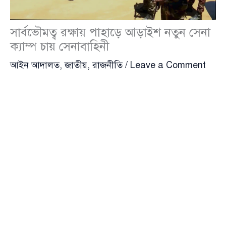
সার্বভৌমত্ব রক্ষায় পাহাড়ে আড়াইশ নতুন সেনা
ক্যাম্প চায় সেনাবাহিনী
আইন আদালত
,
জাতীয়
,
রাজনীতি
/
Leave a Comment
পার্বত্য চট্টগ্রামে আবারও অস্থিতিশীল পরিস্থিতি তৈরির চেষ্টা
করছে ভারতীয় মদতপুষ্ট সশস্ত্র সংগঠন
ইউনাইটেড পিপলস
ডেমোক্রেটিক ফ্রন্ট
(United People’s Democratic Front
– ইউপিডিএফ)। ধর্ষণের নাটক সাজিয়ে সাম্প্রদায়িক দাঙ্গা
উসকে দেওয়া, ভারতীয় ক্যাম্প থেকে অস্ত্র ও প্রশিক্ষণ নিয়ে
পাহাড়ে হামলা চালানো, পাশাপাশি চাঁদাবাজি ও অপহরণের
মতো অপরাধে সরাসরি জড়িয়ে পড়েছে সংগঠনটির সদস্যরা।
নিরাপত্তা বাহিনীর মতে, পতিত স্বৈরশাসক
শেখ হাসিনা
পালানোর পর ভারত আবারও অস্থিরতা ছড়িয়ে দিয়ে
বাংলাদেশের সার্বভৌমত্বকে হুমকির মুখে ঠেলে দিতে চাইছে।