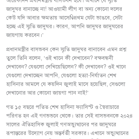
আরেকদিন প্রধানমন্ত্রীর বাসভবন হবে। এখানে যে স্মৃতি
জাদুঘর বানাচ্ছে না! আওয়ামী লীগ বা অন্য কোনো দলের
কেউ যদি আবার ক্ষমতায় আসেÑপ্রথম যেটা ভাঙবে, সেটা
হচ্ছে এই স্মৃতি জাদুঘর। কারণ, আপনি জাদুঘর জাদুঘরের
জায়গায় করবেন।’
প্রধানমন্ত্রীর বাসভবন কেন স্মৃতি জাদুঘর বানাবেন এমন প্রশ্ন
তুলে তিনি বলেন, ‘ওই খানে কী দেখাবেন? বক্ষবন্ধনী
দেখাবেন? যেগুলো দেখিয়েছিলেন? কী দেখাবেন? ওই খানে
যেগুলো দেখাচ্ছেন আপনি, যেগুলো হত্যা-নির্যাতন শেখ
হাসিনার আমলে যে কয়দিন জুলাই মাসে হয়েছিল, সেগুলো
দেখানোর আর কোনো জায়গা পান নাই!’
গত ১৫ বছরে পতিত শেখ হাসিনা ফ্যাসিস্ট ও স্বৈরাচারে
পরিণত হন এই গণভভনে থেকে। তার সেই বাসভবনকে ২০২৪
সালের ঐতিহাসিক জুলাই গণঅভ‍্যুত্থানের পর জাদুঘরে
রূপান্তরের উদ্যোগ নেয় অন্তর্বর্তী সরকার। এখানে অভ্যুত্থানের