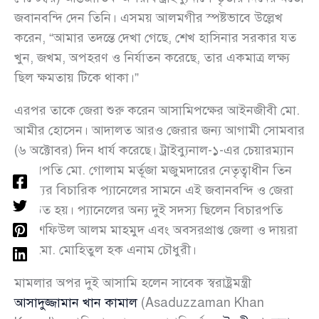
জবানবন্দি দেন তিনি। এসময় আলমগীর স্পষ্টভাবে উল্লেখ
করেন, “আমার তদন্তে দেখা গেছে, শেখ হাসিনার সরকার যত
খুন, জখম, অপহরণ ও নির্যাতন করেছে, তার একমাত্র লক্ষ্য
ছিল ক্ষমতায় টিকে থাকা।”
এরপর তাকে জেরা শুরু করেন আসামিপক্ষের আইনজীবী মো.
আমীর হোসেন। আদালত আরও জেরার জন্য আগামী সোমবার
(৬ অক্টোবর) দিন ধার্য করেছে। ট্রাইব্যুনাল-১-এর চেয়ারম্যান
বিচারপতি মো. গোলাম মর্তূজা মজুমদারের নেতৃত্বাধীন তিন
সদস্যের বিচারিক প্যানেলের সামনে এই জবানবন্দি ও জেরা
অনুষ্ঠিত হয়। প্যানেলের অন্য দুই সদস্য ছিলেন বিচারপতি
মো. শফিউল আলম মাহমুদ এবং অবসরপ্রাপ্ত জেলা ও দায়রা
জজ মো. মোহিতুল হক এনাম চৌধুরী।
মামলার অপর দুই আসামি হলেন সাবেক স্বরাষ্ট্রমন্ত্রী
আসাদুজ্জামান খান কামাল
(Asaduzzaman Khan