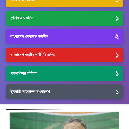
১
খেলাফত মজলিস
২
বাংলাদেশ খেলাফত মজলিস
১
বাংলাদেশ জাতীয় পার্টি (বিজেপি)
১
গণঅধিকার পরিষদ
১
ইসলামী আন্দোলন বাংলাদেশ