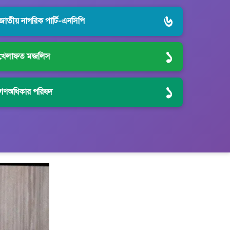
৬
জাতীয় নাগরিক পার্টি-এনসিপি
১
খেলাফত মজলিস
১
গণঅধিকার পরিষদ