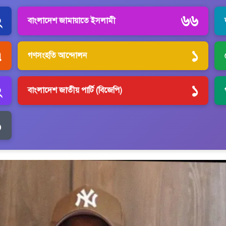
২
৬৬
বাংলাদেশ জামায়াতে ইসলামী
৭
১
গণসংহতি আন্দোলন
২
১
বাংলাদেশ জাতীয় পার্টি (বিজেপি)
১