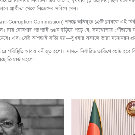
 রয়েছে বিসিবির নির্বাচন। এর আগেই বুধবার (১ অক্টোবর) ছিল মনোন
াবে প্রার্থীতা থেকে নিজেদের সরিয়ে নেন।
Anti-Corruption Commission) তদন্তে অভিযুক্ত ১৫টি ক্লাবকে এই নির
েলে। রায় ঘোষণার পরপরই গুঞ্জন ছড়িয়ে পড়ে যে, সমঝোতায় পৌঁছানো না 
র করে নেবে। এবং সেই আশঙ্কাই সত্যি হয়—বুধবার সকালে তারা মনোনয়ন প্র
ে পরিস্থিতি আরও ঘনীভূত হলো। সামনে নির্ধারিত তারিখে ভোট হবে কি না, 
েছে ক্রিকেট মহলে।