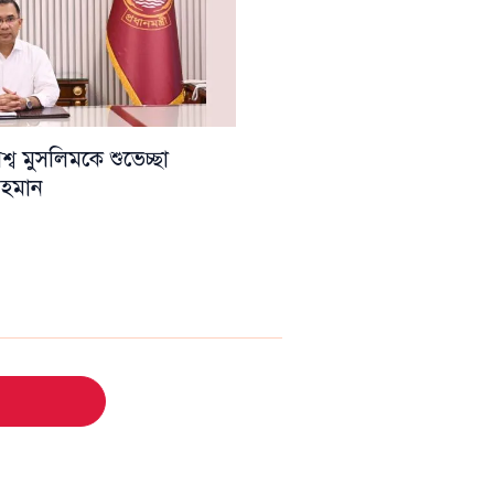
ব মুসলিমকে শুভেচ্ছা
 রহমান