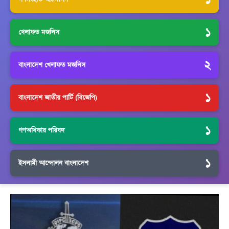
১
খেলাফত মজলিস
২
বাংলাদেশ খেলাফত মজলিস
১
বাংলাদেশ জাতীয় পার্টি (বিজেপি)
১
গণঅধিকার পরিষদ
১
ইসলামী আন্দোলন বাংলাদেশ