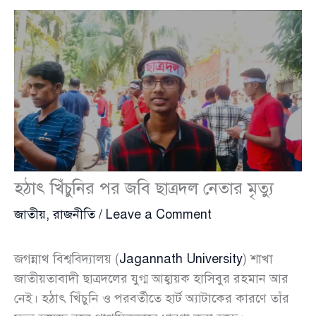
হঠাৎ খিঁচুনির পর জবি ছাত্রদল নেতার মৃত্যু
জাতীয়
,
রাজনীতি
/
Leave a Comment
জগন্নাথ বিশ্ববিদ্যালয় (
Jagannath University
) শাখা
জাতীয়তাবাদী ছাত্রদলের যুগ্ম আহ্বায়ক হাসিবুর রহমান আর
নেই। হঠাৎ খিঁচুনি ও পরবর্তীতে হার্ট অ্যাটাকের কারণে তাঁর