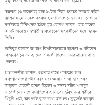
মৃত্যু হয়েছে বলে প্রাথমিকভাবে ধারণা করা হচ্ছে।
শুক্রবার (৩ অক্টোবর) রাত ১০টার দিকে গুরুতর অবস্থায় তাঁকে
ন্যাশনাল মেডিকেল কলেজ হাসপাতালে নেওয়া হয়। সেখানে
কর্তব্যরত চিকিৎসক তাঁকে মৃত ঘোষণা করেন। মাত্র কয়েক
মিনিট আগেও সহপাঠী ও সংগঠনের সহকর্মীদের সঙ্গে ছিলেন
তিনি।
হাসিবুর রহমান জগন্নাথ বিশ্ববিদ্যালয়ের ভূগোল ও পরিবেশ
বিভাগের ১২তম ব্যাচের শিক্ষার্থী ছিলেন। তাঁর গ্রামের বাড়ি
ভোলায়।
প্রত্যক্ষদর্শীরা জানান, শুক্রবার রাতে খাবারের জন্য
ক্যাম্পাসসংলগ্ন স্টার কাবাব রেস্তোরাঁয় শাখা ছাত্রদলের
আহ্বায়ক মেহেদী হাসান হিমেল ও সদস্য সচিব শামসুল
আরেফীনের সঙ্গে বসেছিলেন হাসিবুর। হঠাৎ তাঁর শরীরে
খিঁচুনি ওঠে, তারপরই বুকে ব্যথা শুরু হয়। মুহূর্তেই অবস্থার