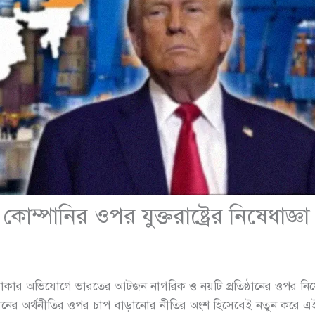
োম্পানির ওপর যুক্তরাষ্ট্রের নিষেধাজ্ঞা
ৃক্ত থাকার অভিযোগে ভারতের আটজন নাগরিক ও নয়টি প্রতিষ্ঠানের ওপর ন
রানের অর্থনীতির ওপর চাপ বাড়ানোর নীতির অংশ হিসেবেই নতুন করে এ