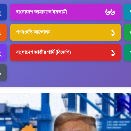
২
৬৬
বাংলাদেশ জামায়াতে ইসলামী
৭
১
গণসংহতি আন্দোলন
২
১
বাংলাদেশ জাতীয় পার্টি (বিজেপি)
১