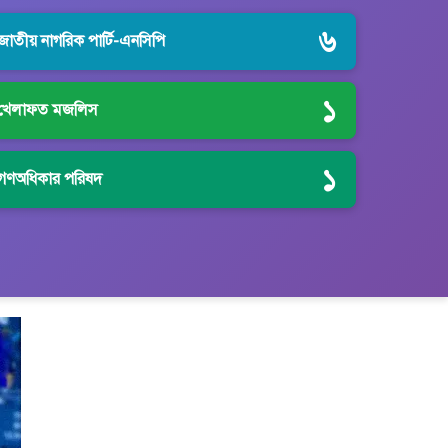
৬
জাতীয় নাগরিক পার্টি-এনসিপি
১
খেলাফত মজলিস
১
গণঅধিকার পরিষদ