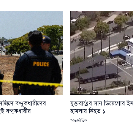
যুক্তরাষ্ট্রের সান ডিয়েগোর ই
 মসজিদে বন্দুকধারীদের
হামলায় নিহত ১
ুই বন্দুকধারীর
আন্তর্জাতিক