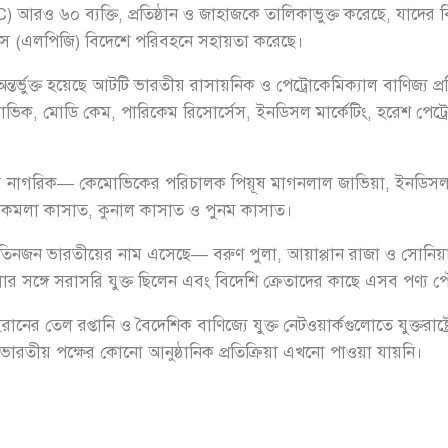
রও ৬০ ব্যক্তি, প্রতিষ্ঠান ও জাহাজকে তালিকাভুক্ত করেছে, যাদের ব
যাস (এলপিজি) বিদেশে পরিবহনে সহায়তা করেছে।
 অন্তর্ভুক্ত হয়েছে আটটি ভারতীয় রাসায়নিক ও পেট্রোকেমিক্যাল বাণিজ্য প্
েমোভিক, মোডি কেম, পারিকেম রিসোর্সেস, ইনডিসল মার্কেটিং, হরেশ পেট্রো
 নাগরিক— কেমোভিকের পরিচালক পিয়ূষ মাগনলাল জাভিয়া, ইনডিসল ম
 কমলা কাসাত, কুনাল কাসাত ও পুনম কাসাত।
জন ভারতীয়ের নাম এসেছে— বরুণ পুলা, আয়াপ্পান রাজা ও সোনিয়া শ্রে
সঙ্গে সরাসরি যুক্ত ছিলেন এবং বিদেশি ক্রেতাদের কাছে এসব পণ্য পৌ
ইরানের তেল রপ্তানি ও বৈদেশিক বাণিজ্যে যুক্ত নেটওয়ার্কগুলোতে যুক্ত
ারতীয় পক্ষের কোনো আনুষ্ঠানিক প্রতিক্রিয়া এখনো পাওয়া যায়নি।