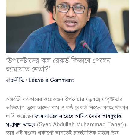
‘উপদেষ্টাদের কল রেকর্ড কিভাবে পেলেন
জামায়াত নেতা?’
রাজনীতি
/
Leave a Comment
অন্তর্বর্তী সরকারের কয়েকজন উপদেষ্টার ষড়যন্ত্রে সম্পৃক্ততার
অভিযোগ তুলে তাদের নাম ও কণ্ঠ রেকর্ড নিজের কাছে থাকার
দাবি করেছেন
জামায়াতের নায়েবে আমির সৈয়দ আবদুল্লাহ
মুহাম্মদ তাহের
(Syed Abdullah Muhammad Taher)।
তার এই বক্তব্য প্রকাশ্যে আসতেই রাজনৈতিক মহলে তীব্র