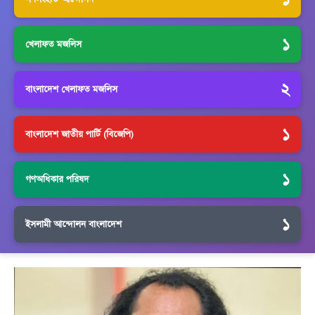
১
খেলাফত মজলিস
২
বাংলাদেশ খেলাফত মজলিস
১
বাংলাদেশ জাতীয় পার্টি (বিজেপি)
১
গণঅধিকার পরিষদ
১
ইসলামী আন্দোলন বাংলাদেশ