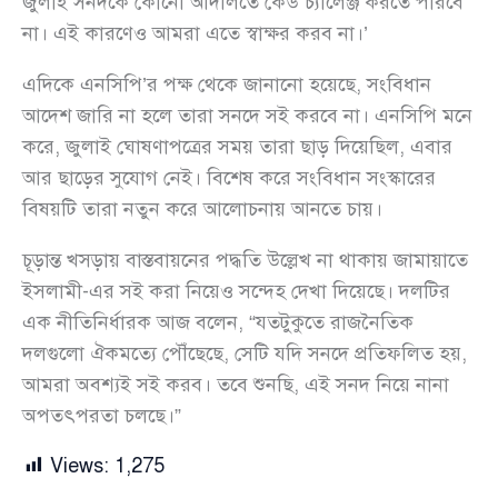
জুলাই সনদকে কোনো আদালতে কেউ চ্যালেঞ্জ করতে পারবে
না। এই কারণেও আমরা এতে স্বাক্ষর করব না।’
এদিকে এনসিপি’র পক্ষ থেকে জানানো হয়েছে, সংবিধান
আদেশ জারি না হলে তারা সনদে সই করবে না। এনসিপি মনে
করে, জুলাই ঘোষণাপত্রের সময় তারা ছাড় দিয়েছিল, এবার
আর ছাড়ের সুযোগ নেই। বিশেষ করে সংবিধান সংস্কারের
বিষয়টি তারা নতুন করে আলোচনায় আনতে চায়।
চূড়ান্ত খসড়ায় বাস্তবায়নের পদ্ধতি উল্লেখ না থাকায় জামায়াতে
ইসলামী-এর সই করা নিয়েও সন্দেহ দেখা দিয়েছে। দলটির
এক নীতিনির্ধারক আজ বলেন, “যতটুকুতে রাজনৈতিক
দলগুলো ঐকমত্যে পৌঁছেছে, সেটি যদি সনদে প্রতিফলিত হয়,
আমরা অবশ্যই সই করব। তবে শুনছি, এই সনদ নিয়ে নানা
অপতৎপরতা চলছে।”
Views:
1,275