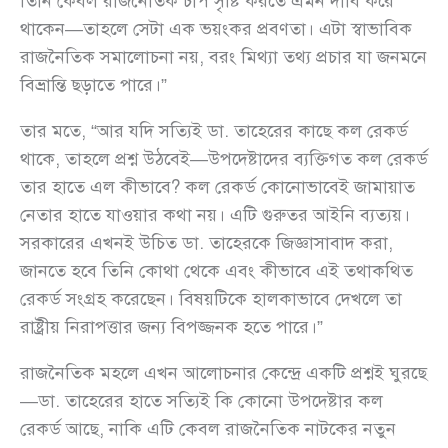
তিনি কেবল রাজনৈতিক চাপ সৃষ্টি করতে এমন দাবি করে
থাকেন—তাহলে সেটা এক ভয়ংকর প্রবণতা। এটা স্বাভাবিক
রাজনৈতিক সমালোচনা নয়, বরং মিথ্যা তথ্য প্রচার যা জনমনে
বিভ্রান্তি ছড়াতে পারে।”
তার মতে, “আর যদি সত্যিই ডা. তাহেরের কাছে কল রেকর্ড
থাকে, তাহলে প্রশ্ন উঠবেই—উপদেষ্টাদের ব্যক্তিগত কল রেকর্ড
তার হাতে এল কীভাবে? কল রেকর্ড কোনোভাবেই জামায়াত
নেতার হাতে যাওয়ার কথা নয়। এটি গুরুতর আইনি ব্যত্যয়।
সরকারের এখনই উচিত ডা. তাহেরকে জিজ্ঞাসাবাদ করা,
জানতে হবে তিনি কোথা থেকে এবং কীভাবে এই তথাকথিত
রেকর্ড সংগ্রহ করেছেন। বিষয়টিকে হালকাভাবে দেখলে তা
রাষ্ট্রীয় নিরাপত্তার জন্য বিপজ্জনক হতে পারে।”
রাজনৈতিক মহলে এখন আলোচনার কেন্দ্রে একটি প্রশ্নই ঘুরছে
—ডা. তাহেরের হাতে সত্যিই কি কোনো উপদেষ্টার কল
রেকর্ড আছে, নাকি এটি কেবল রাজনৈতিক নাটকের নতুন