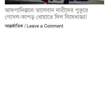
আফগানিস্তানে তালেবান নারীদের পুকুরে
গোসল-কাপড় ধোয়াতে দিল নিষেধাজ্ঞা!
আন্তর্জাতিক
/
Leave a Comment
আফগানিস্তানে নারীদের ওপর নতুন এক ফতোয়া জারি করেছে
তালেবান সরকার। এবার তারা নারীদের জন্য পুকুর, খাল বা
জলাধারে গোসল ও কাপড় ধোয়ার ওপর সম্পূর্ণ নিষেধাজ্ঞা
আরোপ করেছে। এখন থেকে গৃহস্থালির কোনো কাজেই
জলাশয়ে যেতে পারবেন না নারীরা। এক কথায়—পুকুরে নামা
নিষিদ্ধ। চলতি মাসের ৫ অক্টোবর তালেবানের সর্বোচ্চ নেতা
হিবাতুল্লাহ আখুন্দজাদা
(Hibatullah Akhundzada) এ
নির্দেশ জারি করেন বলে জানা গেছে।
দেশটির কান্দাহার প্রদেশে ‘পাবলিক প্লেস’ হিসেবে চিহ্নিত
খাল, পুকুর ও জলাধারে নারীদের গোসল, কাপড়, কার্পেট এবং