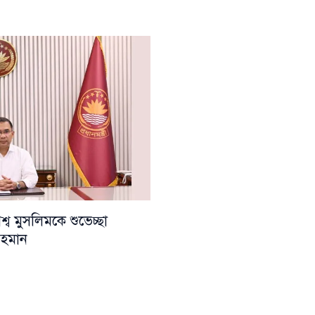
ব মুসলিমকে শুভেচ্ছা
 রহমান