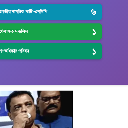
৬
জাতীয় নাগরিক পার্টি-এনসিপি
১
খেলাফত মজলিস
১
গণঅধিকার পরিষদ