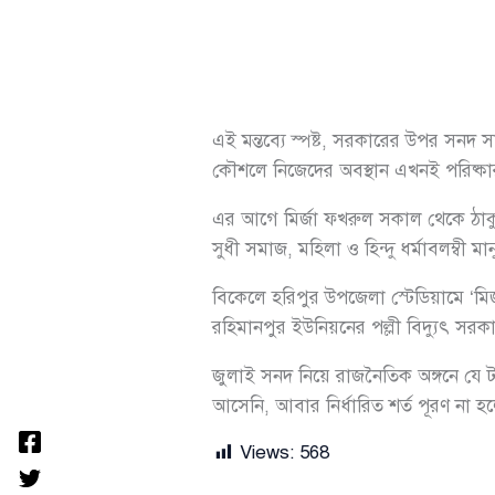
এই মন্তব্যে স্পষ্ট, সরকারের উপর সনদ স
কৌশলে নিজেদের অবস্থান এখনই পরিষ্ক
এর আগে মির্জা ফখরুল সকাল থেকে ঠাকু
সুধী সমাজ, মহিলা ও হিন্দু ধর্মাবলম্বী 
বিকেলে হরিপুর উপজেলা স্টেডিয়ামে ‘মি
রহিমানপুর ইউনিয়নের পল্লী বিদ্যুৎ স
জুলাই সনদ নিয়ে রাজনৈতিক অঙ্গনে যে
আসেনি, আবার নির্ধারিত শর্ত পূরণ না হলে
Views:
568