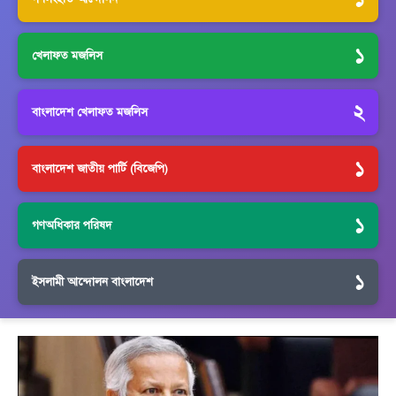
১
খেলাফত মজলিস
২
বাংলাদেশ খেলাফত মজলিস
১
বাংলাদেশ জাতীয় পার্টি (বিজেপি)
১
গণঅধিকার পরিষদ
১
ইসলামী আন্দোলন বাংলাদেশ