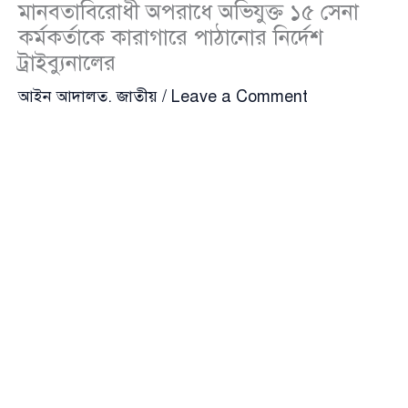
মানবতাবিরোধী অপরাধে অভিযুক্ত ১৫ সেনা
কর্মকর্তাকে কারাগারে পাঠানোর নির্দেশ
ট্রাইব্যুনালের
আইন আদালত
,
জাতীয়
/
Leave a Comment
মানবতাবিরোধী অপরাধের অভিযোগে পৃথক তিন মামলায় ১৫
জন সেনা কর্মকর্তাকে কারাগারে পাঠানোর নির্দেশ দিয়েছেন
আন্তর্জাতিক অপরাধ ট্রাইব্যুনাল-১
। বুধবার সকাল সাড়ে ৮টার
দিকে বিচারপতি মো. গোলাম মর্তুজা মজুমদারের নেতৃত্বাধীন
তিন সদস্যের বেঞ্চ এ আদেশ দেন। ট্রাইব্যুনালের অপর দুই
সদস্য ছিলেন বিচারপতি মো. শফিউল আলম মাহমুদ ও
বিচারক মো. মোহিতুল হক এনাম চৌধুরী।
সকাল ৭টার পর অভিযুক্ত সেনা কর্মকর্তাদের ট্রাইব্যুনালে
হাজির করা হয়। তাঁদের মধ্যে ১৪ জন বর্তমানে কর্মরত
আছেন, একজন আছেন অবসরকালীন ছুটিতে। দীর্ঘ শুনানি