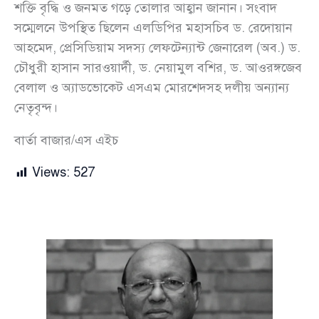
শক্তি বৃদ্ধি ও জনমত গড়ে তোলার আহ্বান জানান। সংবাদ
সম্মেলনে উপস্থিত ছিলেন এলডিপির মহাসচিব ড. রেদোয়ান
আহমেদ, প্রেসিডিয়াম সদস্য লেফটেন্যান্ট জেনারেল (অব.) ড.
চৌধুরী হাসান সারওয়ার্দী, ড. নেয়ামুল বশির, ড. আওরঙ্গজেব
বেলাল ও অ্যাডভোকেট এসএম মোরশেদসহ দলীয় অন্যান্য
নেতৃবৃন্দ।
বার্তা বাজার/এস এইচ
Views:
527