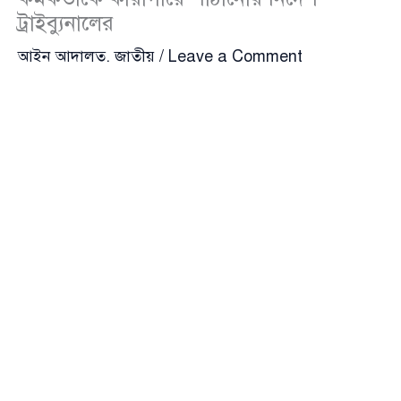
ট্রাইব্যুনালের
আইন আদালত
,
জাতীয়
/
Leave a Comment
মানবতাবিরোধী অপরাধের অভিযোগে পৃথক তিন মামলায় ১৫
জন সেনা কর্মকর্তাকে কারাগারে পাঠানোর নির্দেশ দিয়েছেন
আন্তর্জাতিক অপরাধ ট্রাইব্যুনাল-১
। বুধবার সকাল সাড়ে ৮টার
দিকে বিচারপতি মো. গোলাম মর্তুজা মজুমদারের নেতৃত্বাধীন
তিন সদস্যের বেঞ্চ এ আদেশ দেন। ট্রাইব্যুনালের অপর দুই
সদস্য ছিলেন বিচারপতি মো. শফিউল আলম মাহমুদ ও
বিচারক মো. মোহিতুল হক এনাম চৌধুরী।
সকাল ৭টার পর অভিযুক্ত সেনা কর্মকর্তাদের ট্রাইব্যুনালে
হাজির করা হয়। তাঁদের মধ্যে ১৪ জন বর্তমানে কর্মরত
আছেন, একজন আছেন অবসরকালীন ছুটিতে। দীর্ঘ শুনানি
শেষে আদালত তাঁদের সবাইকে কারাগারে পাঠানোর নির্দেশ