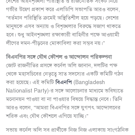
দেশের আইনশৃঙ্খলা পরিস্থিতি ও রাজনৈতিক সংকট নিয়ে
গভীর উদ্বেগ প্রকাশ করে এলডিপি সভাপতি আরও বলেন,
“বর্তমান পরিস্থিতি ক্রমেই অস্থিতিশীল হয়ে পড়ছে। দেশের
মানুষকে এসব অন্যায় ও বিশৃঙ্খলার বিরুদ্ধে সজাগ থাকতে
হবে। শুধু আইনশৃঙ্খলা রক্ষাকারী বাহিনীর পক্ষে আওয়ামী
লীগের দমন-পীড়নের মোকাবিলা করা সম্ভব নয়।”
বিএনপির সঙ্গে যৌথ কৌশল ও আন্দোলন পরিকল্পনা
জোট রাজনীতির প্রসঙ্গে কর্নেল অলি জানান, দলটির পক্ষ
থেকে মহাসচিবের নেতৃত্বে সাত সদস্যের একটি কমিটি গঠন
করা হয়েছে। এই কমিটি
বিএনপি
(Bangladesh
Nationalist Party)-র সঙ্গে আলোচনার মাধ্যমে ভবিষ্যতে
মনোনয়ন পাওয়া বা না পাওয়ার বিষয়ে সিদ্ধান্ত নেবে। তিনি
আরও বলেন, “আমরা বিএনপির সঙ্গে যুগপৎ আন্দোলনের
শরিক এবং যৌথ কৌশলে এগিয়ে যাচ্ছি।”
সভায় কর্নেল অলি সব প্রার্থীকে নিজ নিজ এলাকায় সাংগঠনিক