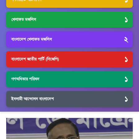
১
খেলাফত মজলিস
২
বাংলাদেশ খেলাফত মজলিস
১
বাংলাদেশ জাতীয় পার্টি (বিজেপি)
১
গণঅধিকার পরিষদ
১
ইসলামী আন্দোলন বাংলাদেশ