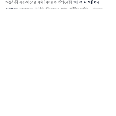
অন্তর্বর্তী সরকারের ধর্ম বিষয়ক উপদেষ্টা
আ ফ ম খালিদ
হোসেন
বলেছেন, তিনি জীবনের শেষ রাষ্ট্রীয় দায়িত্ব পালন
করছেন। শনিবার (২৫ অক্টোবর) শিল্পকলা একাডেমিতে
অনুষ্ঠিত দৈনিক নয়াদিগন্তের বর্ষপূর্তি অনুষ্ঠানে বক্তব্য দিতে
গিয়ে তিনি স্পষ্ট ভাষায় জানান—আগামীতে যে সরকারই
ক্ষমতায় আসুক না কেন, কেউ যদি সম্মান দেখিয়ে মন্ত্রিত্বের
প্রস্তাবও দেন, তিনি তা গ্রহণ করবেন না।
ধর্ম উপদেষ্টা বলেন, “আগামীতে যে সরকারই আসুক, কেউ
আমাকে সম্মান দিয়ে মন্ত্রিত্ব দিতে চাইলেও আমি নেব না।
এটিই আমার শেষ দায়িত্ব।” তিনি আরও জানান, নির্বাচন শেষ
হলে বর্তমান সরকারের উপদেষ্টারা নিজেদের পেশাগত বা
ব্যক্তিগত কাজে ফিরে যাবেন।
খালিদ হোসেন বলেন, তিনি সব ধর্মের মানুষের জন্য কাজ
করছেন এবং ধর্মীয় সম্প্রীতির বার্তা ছড়িয়ে দিতে চান। নিজের
দায়িত্ব পালনের প্রসঙ্গে তিনি বলেন, “আমি বায়তুল