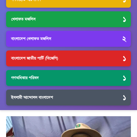
১
খেলাফত মজলিস
২
বাংলাদেশ খেলাফত মজলিস
১
বাংলাদেশ জাতীয় পার্টি (বিজেপি)
১
গণঅধিকার পরিষদ
১
ইসলামী আন্দোলন বাংলাদেশ