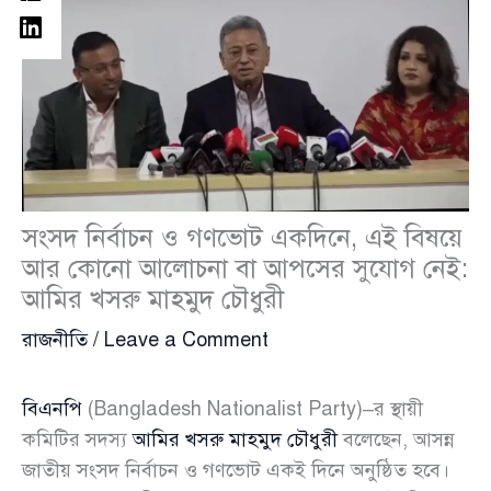
সংসদ নির্বাচন ও গণভোট একদিনে, এই বিষয়ে
আর কোনো আলোচনা বা আপসের সুযোগ নেই:
আমির খসরু মাহমুদ চৌধুরী
রাজনীতি
/
Leave a Comment
বিএনপি
(Bangladesh Nationalist Party)–র স্থায়ী
কমিটির সদস্য
আমির খসরু মাহমুদ চৌধুরী
বলেছেন, আসন্ন
জাতীয় সংসদ নির্বাচন ও গণভোট একই দিনে অনুষ্ঠিত হবে।