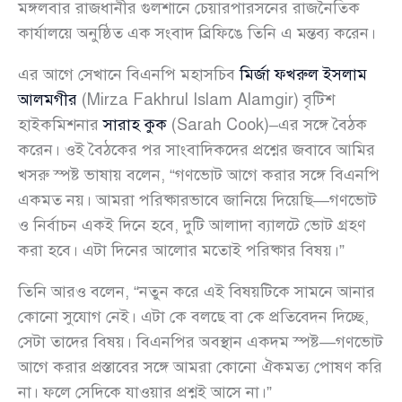
মঙ্গলবার রাজধানীর গুলশানে চেয়ারপারসনের রাজনৈতিক
কার্যালয়ে অনুষ্ঠিত এক সংবাদ ব্রিফিঙে তিনি এ মন্তব্য করেন।
এর আগে সেখানে বিএনপি মহাসচিব
মির্জা ফখরুল ইসলাম
আলমগীর
(Mirza Fakhrul Islam Alamgir) বৃটিশ
হাইকমিশনার
সারাহ কুক
(Sarah Cook)–এর সঙ্গে বৈঠক
করেন। ওই বৈঠকের পর সাংবাদিকদের প্রশ্নের জবাবে আমির
খসরু স্পষ্ট ভাষায় বলেন, “গণভোট আগে করার সঙ্গে বিএনপি
একমত নয়। আমরা পরিষ্কারভাবে জানিয়ে দিয়েছি—গণভোট
ও নির্বাচন একই দিনে হবে, দুটি আলাদা ব্যালটে ভোট গ্রহণ
করা হবে। এটা দিনের আলোর মতোই পরিষ্কার বিষয়।”
তিনি আরও বলেন, “নতুন করে এই বিষয়টিকে সামনে আনার
কোনো সুযোগ নেই। এটা কে বলছে বা কে প্রতিবেদন দিচ্ছে,
সেটা তাদের বিষয়। বিএনপির অবস্থান একদম স্পষ্ট—গণভোট
আগে করার প্রস্তাবের সঙ্গে আমরা কোনো ঐকমত্য পোষণ করি
না। ফলে সেদিকে যাওয়ার প্রশ্নই আসে না।”