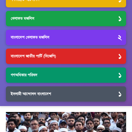
১
খেলাফত মজলিস
২
বাংলাদেশ খেলাফত মজলিস
১
বাংলাদেশ জাতীয় পার্টি (বিজেপি)
১
গণঅধিকার পরিষদ
১
ইসলামী আন্দোলন বাংলাদেশ