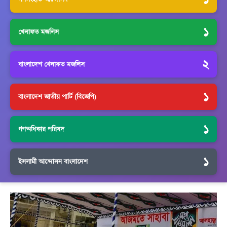
১
খেলাফত মজলিস
২
বাংলাদেশ খেলাফত মজলিস
১
বাংলাদেশ জাতীয় পার্টি (বিজেপি)
১
গণঅধিকার পরিষদ
১
ইসলামী আন্দোলন বাংলাদেশ