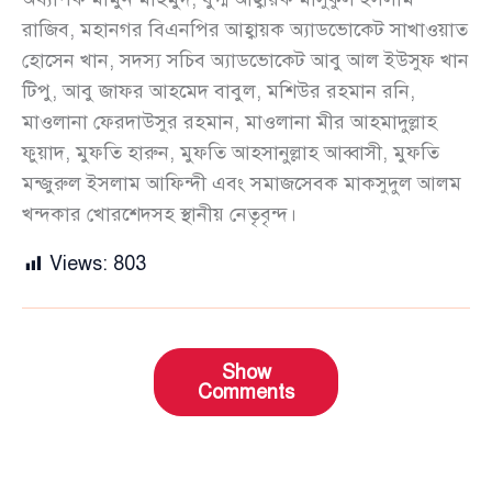
রাজিব, মহানগর বিএনপির আহ্বায়ক অ্যাডভোকেট সাখাওয়াত
হোসেন খান, সদস্য সচিব অ্যাডভোকেট আবু আল ইউসুফ খান
টিপু, আবু জাফর আহমেদ বাবুল, মশিউর রহমান রনি,
মাওলানা ফেরদাউসুর রহমান, মাওলানা মীর আহমাদুল্লাহ
ফুয়াদ, মুফতি হারুন, মুফতি আহসানুল্লাহ আব্বাসী, মুফতি
মন্জুরুল ইসলাম আফিন্দী এবং সমাজসেবক মাকসুদুল আলম
খন্দকার খোরশেদসহ স্থানীয় নেতৃবৃন্দ।
Views:
803
Show
Comments