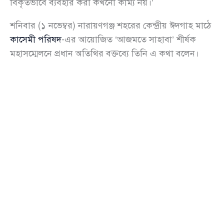
বিকৃতভাবে ব্যবহার করা কখনো কাম্য নয়।’
শনিবার (১ নভেম্বর) নারায়ণগঞ্জ শহরের কেন্দ্রীয় ঈদগাহ মাঠে
কাসেমী পরিষদ
-এর আয়োজিত ‘আজমতে সাহাবা’ শীর্ষক
মহাসম্মেলনে প্রধান অতিথির বক্তব্যে তিনি এ কথা বলেন।