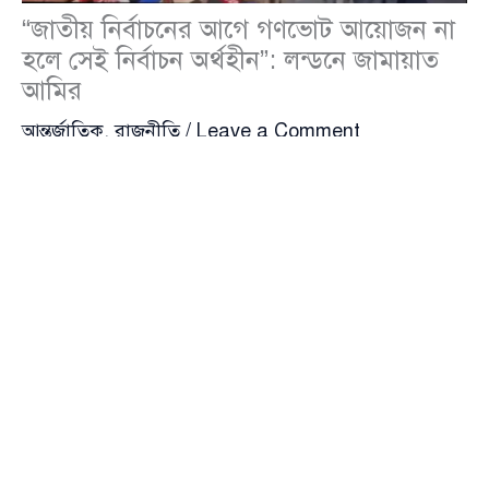
“জাতীয় নির্বাচনের আগে গণভোট আয়োজন না
হলে সেই নির্বাচন অর্থহীন”: লন্ডনে জামায়াত
আমির
আন্তর্জাতিক
,
রাজনীতি
/
Leave a Comment
বাংলাদেশে আসন্ন জাতীয় নির্বাচনের আগে গণভোট আয়োজন
না হলে সেই নির্বাচন অর্থহীন হবে বলে মন্তব্য করেছেন
ডা.
শফিকুর রহমান
(Dr. Shafiqur Rahman)। যুক্তরাষ্ট্র সফর
শেষে লন্ডনে পৌঁছে শুক্রবার সকালে এক সংবাদ সম্মেলনে
তিনি এসব কথা বলেন।
ডা. শফিকুর রহমান বলেন, “বাংলাদেশে গণভোটের মাধ্যমে
জুলাই সনদের বাস্তবায়ন ছাড়া নির্বাচনের কোনো বৈধতা বা
কার্যকারিতা থাকবে না।” এ বক্তব্যের মাধ্যমে তিনি স্পষ্টভাবে
সরকারবিরোধী রাজনৈতিক শক্তিগুলোর অবস্থানকে নতুন করে