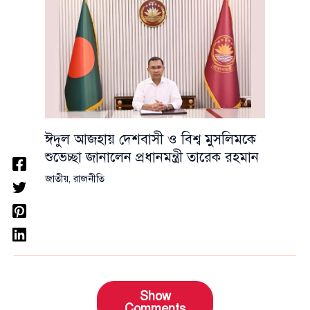
ঈদুল আজহায় দেশবাসী ও বিশ্ব মুসলিমকে
শুভেচ্ছা জানালেন প্রধানমন্ত্রী তারেক রহমান
জাতীয়
,
রাজনীতি
Show
Comments