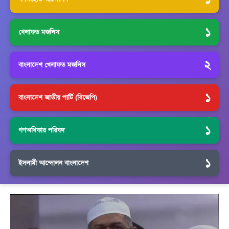
১
খেলাফত মজলিস
২
বাংলাদেশ খেলাফত মজলিস
১
বাংলাদেশ জাতীয় পার্টি (বিজেপি)
১
গণঅধিকার পরিষদ
১
ইসলামী আন্দোলন বাংলাদেশ