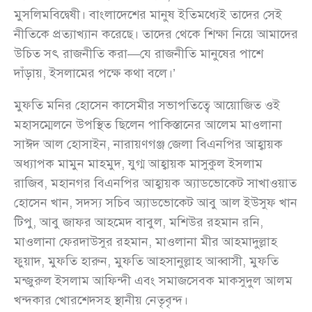
মুসলিমবিদ্বেষী। বাংলাদেশের মানুষ ইতিমধ্যেই তাদের সেই
নীতিকে প্রত্যাখ্যান করেছে। তাদের থেকে শিক্ষা নিয়ে আমাদের
উচিত সৎ রাজনীতি করা—যে রাজনীতি মানুষের পাশে
দাঁড়ায়, ইসলামের পক্ষে কথা বলে।’
মুফতি মনির হোসেন কাসেমীর সভাপতিত্বে আয়োজিত ওই
মহাসম্মেলনে উপস্থিত ছিলেন পাকিস্তানের আলেম মাওলানা
সাঈদ আল হোসাইন, নারায়ণগঞ্জ জেলা বিএনপির আহ্বায়ক
অধ্যাপক মামুন মাহমুদ, যুগ্ম আহ্বায়ক মাসুকুল ইসলাম
রাজিব, মহানগর বিএনপির আহ্বায়ক অ্যাডভোকেট সাখাওয়াত
হোসেন খান, সদস্য সচিব অ্যাডভোকেট আবু আল ইউসুফ খান
টিপু, আবু জাফর আহমেদ বাবুল, মশিউর রহমান রনি,
মাওলানা ফেরদাউসুর রহমান, মাওলানা মীর আহমাদুল্লাহ
ফুয়াদ, মুফতি হারুন, মুফতি আহসানুল্লাহ আব্বাসী, মুফতি
মন্জুরুল ইসলাম আফিন্দী এবং সমাজসেবক মাকসুদুল আলম
খন্দকার খোরশেদসহ স্থানীয় নেতৃবৃন্দ।