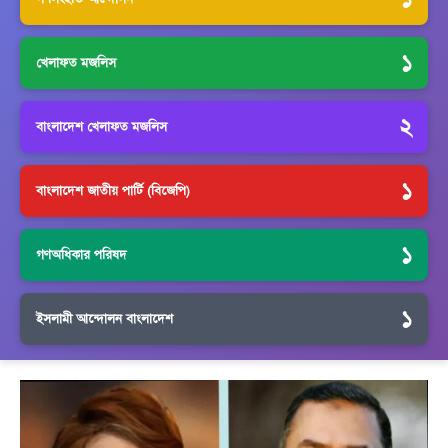
১
খেলাফত মজলিস
২
বাংলাদেশ খেলাফত মজলিস
১
বাংলাদেশ জাতীয় পার্টি (বিজেপি)
১
গণঅধিকার পরিষদ
১
ইসলামী আন্দোলন বাংলাদেশ