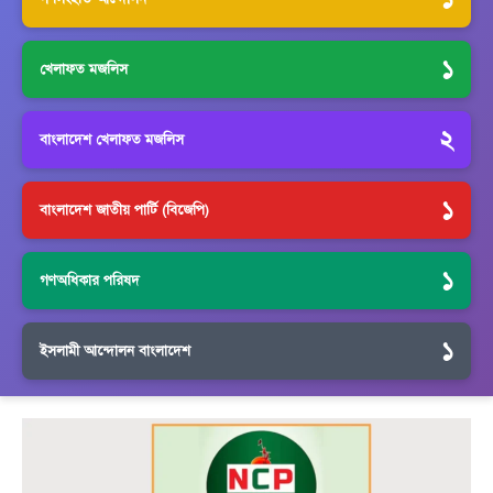
১
খেলাফত মজলিস
২
বাংলাদেশ খেলাফত মজলিস
১
বাংলাদেশ জাতীয় পার্টি (বিজেপি)
১
গণঅধিকার পরিষদ
১
ইসলামী আন্দোলন বাংলাদেশ