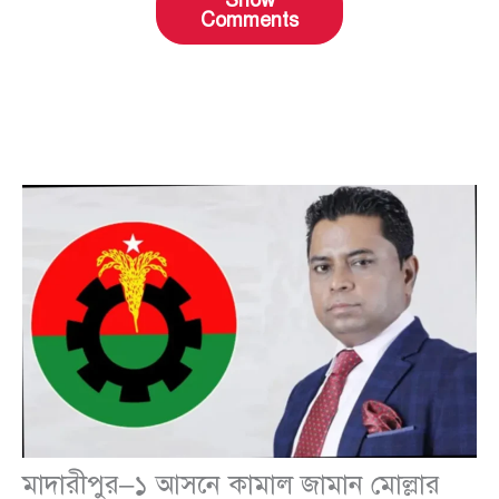
Comments
মাদারীপুর–১ আসনে কামাল জামান মোল্লার