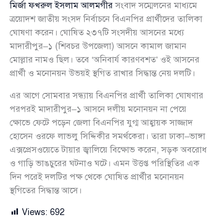
মির্জা ফখরুল ইসলাম আলমগীর
সংবাদ সম্মেলনের মাধ্যমে
ত্রয়োদশ জাতীয় সংসদ নির্বাচনে বিএনপির প্রার্থীদের তালিকা
ঘোষণা করেন। ঘোষিত ২৩৭টি সংসদীয় আসনের মধ্যে
মাদারীপুর–১ (শিবচর উপজেলা) আসনে কামাল জামান
মোল্লার নামও ছিল। তবে ‘অনিবার্য কারণবশত’ ওই আসনের
প্রার্থী ও মনোনয়ন উভয়ই স্থগিত রাখার সিদ্ধান্ত নেয় দলটি।
এর আগে সোমবার সন্ধ্যায় বিএনপির প্রার্থী তালিকা ঘোষণার
পরপরই মাদারীপুর–১ আসনে দলীয় মনোনয়ন না পেয়ে
ক্ষোভে ফেটে পড়েন জেলা বিএনপির যুগ্ম আহ্বায়ক সাজ্জাদ
হোসেন ওরফে লাভলু সিদ্দিকীর সমর্থকেরা। তারা ঢাকা–ভাঙ্গা
এক্সপ্রেসওয়েতে টায়ার জ্বালিয়ে বিক্ষোভ করেন, সড়ক অবরোধ
ও গাড়ি ভাঙচুরের ঘটনাও ঘটে। এমন উত্তপ্ত পরিস্থিতির এক
দিন পরেই দলটির পক্ষ থেকে ঘোষিত প্রার্থীর মনোনয়ন
স্থগিতের সিদ্ধান্ত আসে।
Views:
692