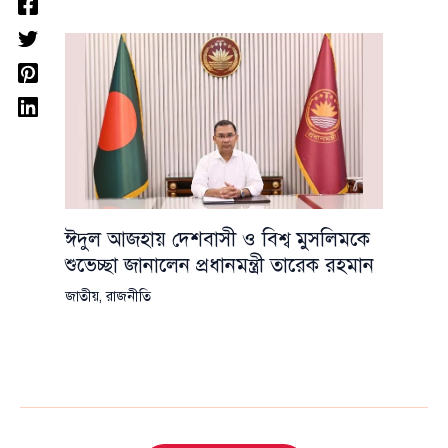
ঈদুল আজহায় দেশবাসী ও বিশ্ব মুসলিমকে
শুভেচ্ছা জানালেন প্রধানমন্ত্রী তারেক রহমান
জাতীয়
,
রাজনীতি