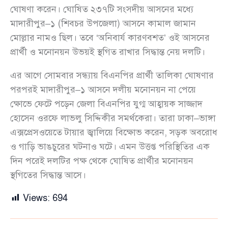
ঘোষণা করেন। ঘোষিত ২৩৭টি সংসদীয় আসনের মধ্যে
মাদারীপুর–১ (শিবচর উপজেলা) আসনে কামাল জামান
মোল্লার নামও ছিল। তবে ‘অনিবার্য কারণবশত’ ওই আসনের
প্রার্থী ও মনোনয়ন উভয়ই স্থগিত রাখার সিদ্ধান্ত নেয় দলটি।
এর আগে সোমবার সন্ধ্যায় বিএনপির প্রার্থী তালিকা ঘোষণার
পরপরই মাদারীপুর–১ আসনে দলীয় মনোনয়ন না পেয়ে
ক্ষোভে ফেটে পড়েন জেলা বিএনপির যুগ্ম আহ্বায়ক সাজ্জাদ
হোসেন ওরফে লাভলু সিদ্দিকীর সমর্থকেরা। তারা ঢাকা–ভাঙ্গা
এক্সপ্রেসওয়েতে টায়ার জ্বালিয়ে বিক্ষোভ করেন, সড়ক অবরোধ
ও গাড়ি ভাঙচুরের ঘটনাও ঘটে। এমন উত্তপ্ত পরিস্থিতির এক
দিন পরেই দলটির পক্ষ থেকে ঘোষিত প্রার্থীর মনোনয়ন
স্থগিতের সিদ্ধান্ত আসে।
Views:
694