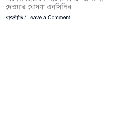
দেওয়ার ঘোষণা এনসিপির
রাজনীতি
/
Leave a Comment
আসন্ন ত্রয়োদশ জাতীয় সংসদ নির্বাচনে
বাংলাদেশ
জাতীয়তাবাদী দল
(বিএনপি)-এর চেয়ারপারসন
বেগম
খালেদা জিয়া
-র নির্বাচনী আসনে কোনো প্রার্থী দেবে না
জাতীয়
নাগরিক পার্টি
(এনসিপি)।
মঙ্গলবার (৪ নভেম্বর) গণমাধ্যমে পাঠানো এক বিবৃতিতে
এনসিপির মুখ্য সমন্বয়ক
নাসীরুদ্দীন পাটওয়ারী
বিষয়টি
নিশ্চিত করেন। তিনি জানান, দলের কেন্দ্রীয় সিদ্ধান্ত অনুযায়ী
খালেদা জিয়ার আসনে এনসিপি কোনো প্রার্থী দেবে না।
এর আগের দিন, সোমবার (৩ নভেম্বর) বিএনপি ত্রয়োদশ
জাতীয় সংসদ নির্বাচনকে সামনে রেখে ২৩৭টি আসনে তাদের
প্রাথমিক প্রার্থীদের তালিকা প্রকাশ করে। ঘোষিত তালিকা