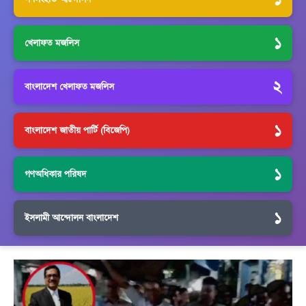
১
খেলাফত মজলিস
২
বাংলাদেশ খেলাফত মজলিস
১
বাংলাদেশ জাতীয় পার্টি (বিজেপি)
১
গণঅধিকার পরিষদ
১
ইসলামী আন্দোলন বাংলাদেশ