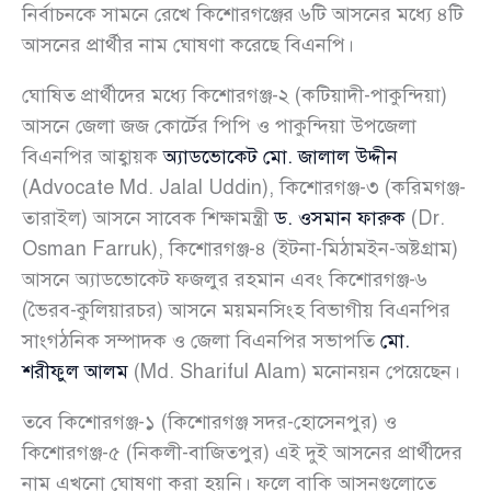
নির্বাচনকে সামনে রেখে কিশোরগঞ্জের ৬টি আসনের মধ্যে ৪টি
আসনের প্রার্থীর নাম ঘোষণা করেছে বিএনপি।
ঘোষিত প্রার্থীদের মধ্যে কিশোরগঞ্জ-২ (কটিয়াদী-পাকুন্দিয়া)
আসনে জেলা জজ কোর্টের পিপি ও পাকুন্দিয়া উপজেলা
বিএনপির আহ্বায়ক
অ্যাডভোকেট মো. জালাল উদ্দীন
(Advocate Md. Jalal Uddin), কিশোরগঞ্জ-৩ (করিমগঞ্জ-
তারাইল) আসনে সাবেক শিক্ষামন্ত্রী
ড. ওসমান ফারুক
(Dr.
Osman Farruk), কিশোরগঞ্জ-৪ (ইটনা-মিঠামইন-অষ্টগ্রাম)
আসনে অ্যাডভোকেট ফজলুর রহমান এবং কিশোরগঞ্জ-৬
(ভৈরব-কুলিয়ারচর) আসনে ময়মনসিংহ বিভাগীয় বিএনপির
সাংগঠনিক সম্পাদক ও জেলা বিএনপির সভাপতি
মো.
শরীফুল আলম
(Md. Shariful Alam) মনোনয়ন পেয়েছেন।
তবে কিশোরগঞ্জ-১ (কিশোরগঞ্জ সদর-হোসেনপুর) ও
কিশোরগঞ্জ-৫ (নিকলী-বাজিতপুর) এই দুই আসনের প্রার্থীদের
নাম এখনো ঘোষণা করা হয়নি। ফলে বাকি আসনগুলোতে