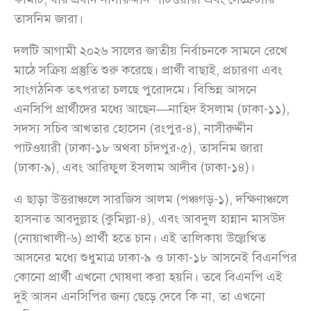
তাসনিম জারা।
দলটি আগামী ২০২৬ সালের জাতীয় নির্বাচনকে সামনে রেখে
মাঠে সক্রিয় প্রস্তুতি শুরু করেছে। প্রার্থী বাছাই, প্রচারণা এবং
সাংগঠনিক তৎপরতা চলছে পুরোদমে। বিভিন্ন আসনে
এনসিপি প্রার্থীদের মধ্যে আছেন—নাহিদ ইসলাম (ঢাকা-১১),
সদস্য সচিব আখতার হোসেন (রংপুর-৪), নাসীরুদ্দীন
পাটওয়ারী (ঢাকা-১৮ অথবা চাঁদপুর-৫), তাসনিম জারা
(ঢাকা-৯), এবং আরিফুল ইসলাম আদীব (ঢাকা-১৪)।
এ ছাড়া উত্তরাঞ্চলে সারজিস আলম (পঞ্চগড়-১), দক্ষিণাঞ্চলে
হাসনাত আবদুল্লাহ (কুমিল্লা-৪), এবং আবদুল হান্নান মাসউদ
(নোয়াখালী-৬) প্রার্থী হতে চান। এই তালিকায় উল্লেখিত
আসনের মধ্যে শুধুমাত্র ঢাকা-৯ ও ঢাকা-১৮ আসনেই বিএনপির
কোনো প্রার্থী এখনো ঘোষণা করা হয়নি। তবে বিএনপি এই
দুই আসন এনসিপির জন্য ছেড়ে দেবে কি না, তা এখনো