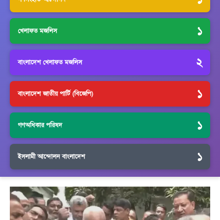
১
খেলাফত মজলিস
২
বাংলাদেশ খেলাফত মজলিস
১
বাংলাদেশ জাতীয় পার্টি (বিজেপি)
১
গণঅধিকার পরিষদ
১
ইসলামী আন্দোলন বাংলাদেশ