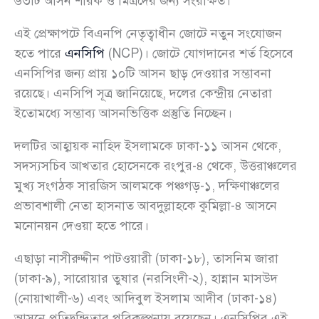
৬৩টি আসন শরিক ও মিত্রদের জন্য সংরক্ষিত।
এই প্রেক্ষাপটে বিএনপি নেতৃত্বাধীন জোটে নতুন সংযোজন
হতে পারে
এনসিপি
(NCP)। জোটে যোগদানের শর্ত হিসেবে
এনসিপির জন্য প্রায় ১০টি আসন ছাড় দেওয়ার সম্ভাবনা
রয়েছে। এনসিপি সূত্র জানিয়েছে, দলের কেন্দ্রীয় নেতারা
ইতোমধ্যে সম্ভাব্য আসনভিত্তিক প্রস্তুতি নিচ্ছেন।
দলটির আহ্বায়ক নাহিদ ইসলামকে ঢাকা-১১ আসন থেকে,
সদস্যসচিব আখতার হোসেনকে রংপুর-৪ থেকে, উত্তরাঞ্চলের
মুখ্য সংগঠক সারজিস আলমকে পঞ্চগড়-১, দক্ষিণাঞ্চলের
প্রভাবশালী নেতা হাসনাত আবদুল্লাহকে কুমিল্লা-৪ আসনে
মনোনয়ন দেওয়া হতে পারে।
এছাড়া নাসীরুদ্দীন পাটওয়ারী (ঢাকা-১৮), তাসনিম জারা
(ঢাকা-৯), সারোয়ার তুষার (নরসিংদী-২), হান্নান মাসউদ
(নোয়াখালী-৬) এবং আদিবুল ইসলাম আদীব (ঢাকা-১৪)
আসনে প্রতিদ্বন্দ্বিতার পরিকল্পনায় রয়েছেন। এনসিপির এই