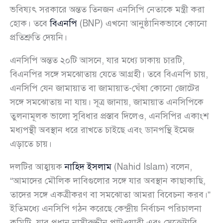
ভবিষ্যৎ সরকারে অন্তত তিনজন এনসিপি নেতাকে মন্ত্রী করা
হোক। তবে
বিএনপি
(BNP) এখনো আনুষ্ঠানিকভাবে কোনো
প্রতিশ্রুতি দেয়নি।
এনসিপি অন্তত ২০টি আসনে, যার মধ্যে ঢাকায় চারটি,
বিএনপির সঙ্গে সমঝোতায় যেতে আগ্রহী। তবে বিএনপি চায়,
এনসিপি যেন জামায়াত বা জামায়াত-ঘেঁষা কোনো জোটের
সঙ্গে সমঝোতায় না যায়। সূত্র জানায়, জামায়াত এনসিপিকে
তুলনামূলক ভালো সুবিধার প্রস্তাব দিলেও, এনসিপির একাংশ
মধ্যপন্থী অবস্থান ধরে রাখতে চাইছে এবং ডানপন্থি ইমেজ
এড়াতে চায়।
দলটির আহ্বায়ক
নাহিদ ইসলাম
(Nahid Islam) বলেন,
“আমাদের মৌলিক দাবিগুলোর সঙ্গে যার অবস্থান কাছাকাছি,
তাদের সঙ্গে একত্রীকরণ বা সমঝোতা আমরা বিবেচনা করব।”
ইতিমধ্যে এনসিপি গঠন করেছে কেন্দ্রীয় নির্বাচন পরিচালনা
কমিটি, যার প্রধান নাসীরুদ্দীন পাটওয়ারী এবং সেক্রেটারি