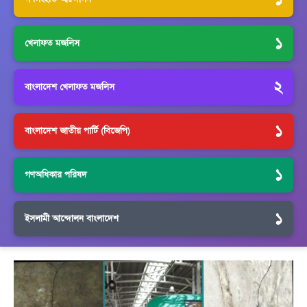
১
খেলাফত মজলিস
২
বাংলাদেশ খেলাফত মজলিস
১
বাংলাদেশ জাতীয় পার্টি (বিজেপি)
১
গণঅধিকার পরিষদ
১
ইসলামী আন্দোলন বাংলাদেশ