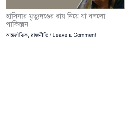
হাসিনার মৃত্যুদণ্ডের রায় নিয়ে যা বললো
পাকিস্তান
আন্তর্জাতিক
,
রাজনীতি
/
Leave a Comment
ভারতে পলাতক সাবেক প্রধানমন্ত্রী
শেখ হাসিনা
(Sheikh
Hasina)-কে দেওয়া মৃত্যুদণ্ড নিয়ে পাকিস্তান সরকারের পক্ষ
থেকে বলা হয়েছে, এটি পুরোপুরি বাংলাদেশের অভ্যন্তরীণ
বিষয়। দেশটির পররাষ্ট্র মন্ত্রণালয় মনে করে, বাংলাদেশের
জনগণই তাদের সাংবিধানিক ও গণতান্ত্রিক প্রক্রিয়ার মাধ্যমে
এই সংকটের সমাধানে সবচেয়ে যোগ্য।
শুক্রবার (২১ নভেম্বর) ইসলামাবাদে সাপ্তাহিক সংবাদ ব্রিফিংয়ে
পাকিস্তানের পররাষ্ট্র মন্ত্রণালয়ের মুখপাত্র
তাহির আন্দরাবি
(Tahir Andrabi) বলেন, “শেখ হাসিনার মামলাটি