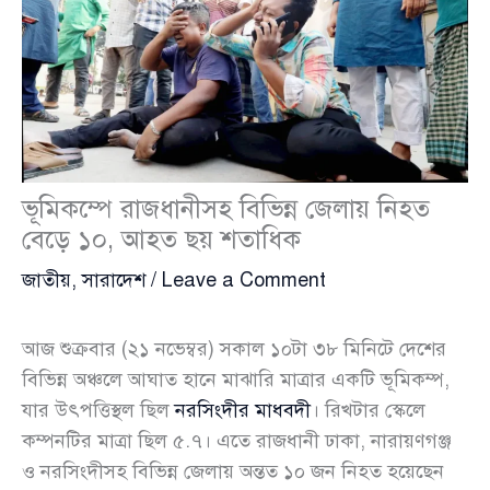
ভূমিকম্পে রাজধানীসহ বিভিন্ন জেলায় নিহত
বেড়ে ১০, আহত ছয় শতাধিক
জাতীয়
,
সারাদেশ
/
Leave a Comment
আজ শুক্রবার (২১ নভেম্বর) সকাল ১০টা ৩৮ মিনিটে দেশের
বিভিন্ন অঞ্চলে আঘাত হানে মাঝারি মাত্রার একটি ভূমিকম্প,
যার উৎপত্তিস্থল ছিল
নরসিংদীর মাধবদী
। রিখটার স্কেলে
কম্পনটির মাত্রা ছিল ৫.৭। এতে রাজধানী ঢাকা, নারায়ণগঞ্জ
ও নরসিংদীসহ বিভিন্ন জেলায় অন্তত ১০ জন নিহত হয়েছেন